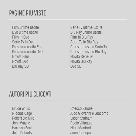
PAGINE PIU VISTE
Film ultime uscite
Serie Tv ultime uscite
Dvd ultime uscite
Blu Ray ultime uscite
Film in Dvd
Film in Blu Ray
Serie Tv in Dvd
Serie Tv in Blu Ray
Prossime uscite Film
Prossime uscite Serie Tv
Prossime uscite Dvd
Prossime uscite Blu Ray
Novità Film
Novità Serie Tv
Novità Dvd
Novità Blu Ray
Blu Ray 3D
Dvd 3D
AUTORI PIU CLICCATI
Bruce Willis
Checco Zalone
Nicolas Cage
Aldo Giovanni e Giacomo
Robert De Niro
Jason Statham
John Wayne
Paolo Villaggio
Harrison Ford
Nino Manfredi
Julia Roberts
Jennifer Lopez