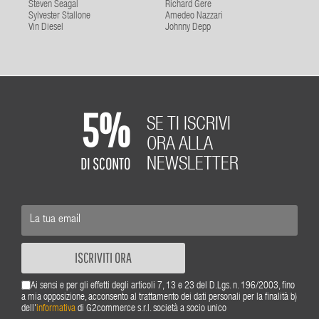
Steven Seagal
Richard Gere
Sylvester Stallone
Amedeo Nazzari
Vin Diesel
Johnny Depp
5%
SE TI ISCRIVI
ORA ALLA
DI SCONTO
NEWSLETTER
ISCRIVITI ORA
Ai sensi e per gli effetti degli articoli 7, 13 e 23 del D.Lgs. n. 196/2003, fino
a mia opposizione, acconsento al trattamento dei dati personali per la finalità b)
dell'
informativa
di G2commerce s.r.l. società a socio unico