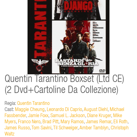
Quentin Tarantino Boxset (Ltd CE)
(2 Dvd+Cartoline Da Collezione)
Regia:
Quentin Tarantino
Cast:
Maggie Cheung
,
Leonardo Di Caprio
,
August Diehl
,
Michael
Fassbender
,
Jamie Foxx
,
Samuel L. Jackson
,
Diane Kruger
,
Mike
Myers
,
Franco Nero
,
Brad Pitt
,
Mary Ramos
,
James Remar
,
Eli Roth
,
James Russo
,
Tom Savini
,
Til Schweiger
,
Amber Tamblyn
,
Christoph
Waltz