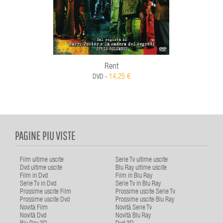
Rent
14,25 €
DVD -
PAGINE PIU VISTE
Film ultime uscite
Serie Tv ultime uscite
Dvd ultime uscite
Blu Ray ultime uscite
Film in Dvd
Film in Blu Ray
Serie Tv in Dvd
Serie Tv in Blu Ray
Prossime uscite Film
Prossime uscite Serie Tv
Prossime uscite Dvd
Prossime uscite Blu Ray
Novità Film
Novità Serie Tv
Novità Dvd
Novità Blu Ray