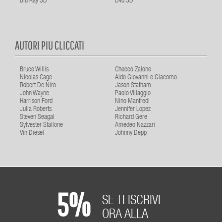
Blu Ray 3D
Dvd 3D
AUTORI PIU CLICCATI
Bruce Willis
Checco Zalone
Nicolas Cage
Aldo Giovanni e Giacomo
Robert De Niro
Jason Statham
John Wayne
Paolo Villaggio
Harrison Ford
Nino Manfredi
Julia Roberts
Jennifer Lopez
Steven Seagal
Richard Gere
Sylvester Stallone
Amedeo Nazzari
Vin Diesel
Johnny Depp
5%
SE TI ISCRIVI
ORA ALLA