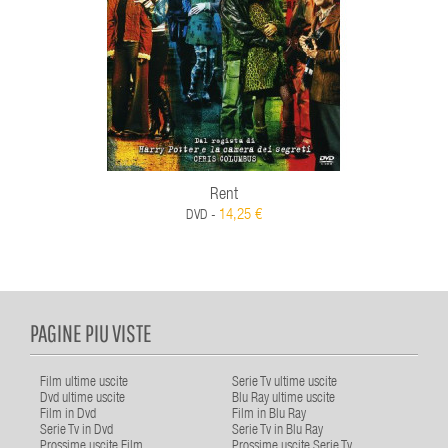
Rent
14,25 €
DVD -
PAGINE PIU VISTE
Film ultime uscite
Serie Tv ultime uscite
Dvd ultime uscite
Blu Ray ultime uscite
Film in Dvd
Film in Blu Ray
Serie Tv in Dvd
Serie Tv in Blu Ray
Prossime uscite Film
Prossime uscite Serie Tv