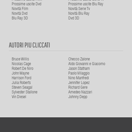
Prossime uscite Dvd
Prossime uscite Blu Ray
Novità Film
Novità Serie Tv
Novità Dvd
Novità Blu Ray
Blu Ray 3D
Dvd 3D
AUTORI PIU CLICCATI
Bruce Willis
Checco Zalone
Nicolas Cage
Aldo Giovanni e Giacomo
Robert De Niro
Jason Statham
John Wayne
Paolo Villaggio
Harrison Ford
Nino Manfredi
Julia Roberts
Jennifer Lopez
Steven Seagal
Richard Gere
Sylvester Stallone
Amedeo Nazzari
Vin Diesel
Johnny Depp