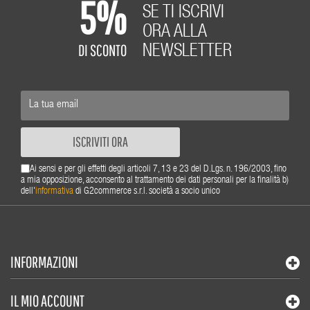
5%
SE TI ISCRIVI
ORA ALLA
DI SCONTO
NEWSLETTER
ISCRIVITI ORA
Ai sensi e per gli effetti degli articoli 7, 13 e 23 del D.Lgs. n. 196/2003, fino
a mia opposizione, acconsento al trattamento dei dati personali per la finalità b)
dell'
informativa
di G2commerce s.r.l. società a socio unico
INFORMAZIONI
IL MIO ACCOUNT