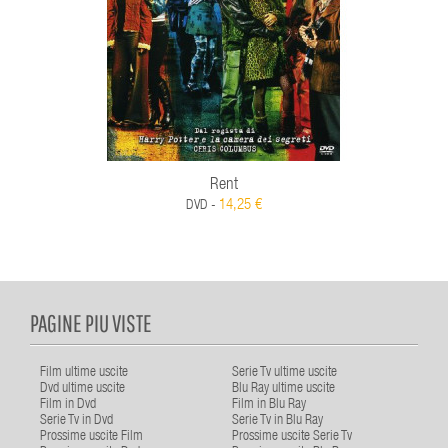
Rent
14,25 €
DVD -
PAGINE PIU VISTE
Film ultime uscite
Serie Tv ultime uscite
Dvd ultime uscite
Blu Ray ultime uscite
Film in Dvd
Film in Blu Ray
Serie Tv in Dvd
Serie Tv in Blu Ray
Prossime uscite Film
Prossime uscite Serie Tv