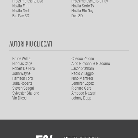
Prossime uscite Dvd
Prossime uscite Blu Ray
Novità Film
Novità Serie Tv
Novità Dvd
Novità Blu Ray
Blu Ray 3D
Dvd 3D
AUTORI PIU CLICCATI
Bruce Willis
Checco Zalone
Nicolas Cage
Aldo Giovanni e Giacomo
Robert De Niro
Jason Statham
John Wayne
Paolo Villaggio
Harrison Ford
Nino Manfredi
Julia Roberts
Jennifer Lopez
Steven Seagal
Richard Gere
Sylvester Stallone
Amedeo Nazzari
Vin Diesel
Johnny Depp