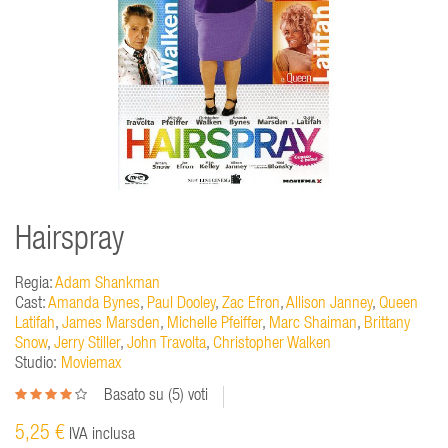
Hairspray
Regia:
Adam Shankman
Cast:
Amanda Bynes
,
Paul Dooley
,
Zac Efron
,
Allison Janney
,
Queen
Latifah
,
James Marsden
,
Michelle Pfeiffer
,
Marc Shaiman
,
Brittany
Snow
,
Jerry Stiller
,
John Travolta
,
Christopher Walken
Studio:
Moviemax
Basato su (
5
) voti
5,25 €
IVA inclusa