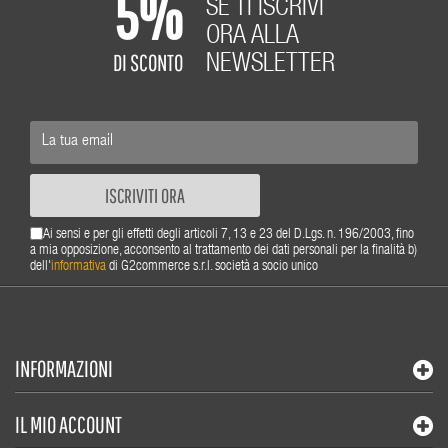
5%
SE TI ISCRIVI
ORA ALLA
DI SCONTO
NEWSLETTER
ISCRIVITI ORA
Ai sensi e per gli effetti degli articoli 7, 13 e 23 del D.Lgs. n. 196/2003, fino
a mia opposizione, acconsento al trattamento dei dati personali per la finalità b)
dell'
informativa
di G2commerce s.r.l. società a socio unico
INFORMAZIONI
IL MIO ACCOUNT