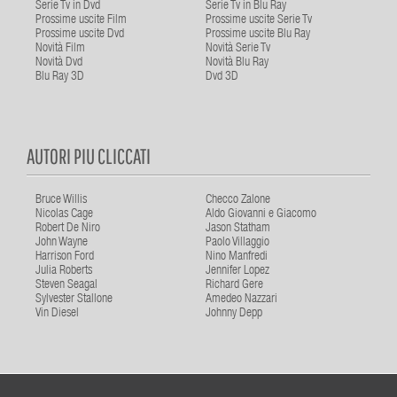
Serie Tv in Dvd
Serie Tv in Blu Ray
Prossime uscite Film
Prossime uscite Serie Tv
Prossime uscite Dvd
Prossime uscite Blu Ray
Novità Film
Novità Serie Tv
Novità Dvd
Novità Blu Ray
Blu Ray 3D
Dvd 3D
AUTORI PIU CLICCATI
Bruce Willis
Checco Zalone
Nicolas Cage
Aldo Giovanni e Giacomo
Robert De Niro
Jason Statham
John Wayne
Paolo Villaggio
Harrison Ford
Nino Manfredi
Julia Roberts
Jennifer Lopez
Steven Seagal
Richard Gere
Sylvester Stallone
Amedeo Nazzari
Vin Diesel
Johnny Depp