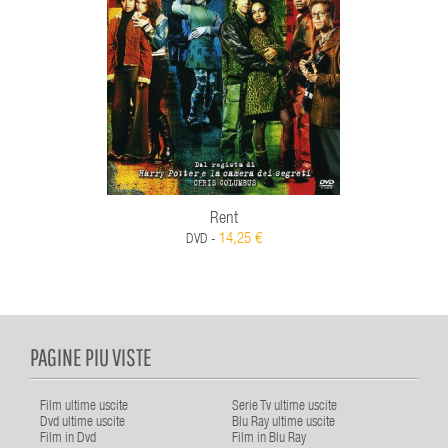
Rent
14,25 €
DVD -
PAGINE PIU VISTE
Film ultime uscite
Serie Tv ultime uscite
Dvd ultime uscite
Blu Ray ultime uscite
Film in Dvd
Film in Blu Ray