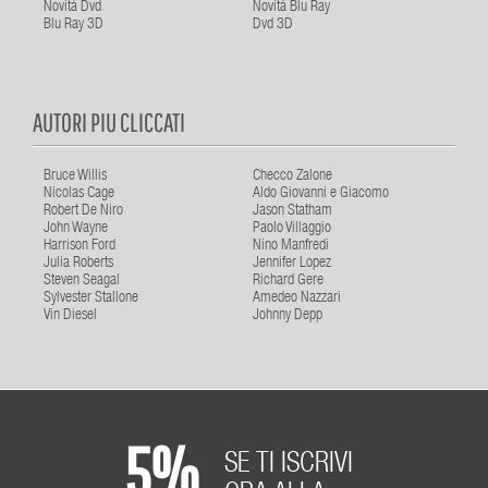
Novità Dvd
Novità Blu Ray
Blu Ray 3D
Dvd 3D
AUTORI PIU CLICCATI
Bruce Willis
Checco Zalone
Nicolas Cage
Aldo Giovanni e Giacomo
Robert De Niro
Jason Statham
John Wayne
Paolo Villaggio
Harrison Ford
Nino Manfredi
Julia Roberts
Jennifer Lopez
Steven Seagal
Richard Gere
Sylvester Stallone
Amedeo Nazzari
Vin Diesel
Johnny Depp
5%
SE TI ISCRIVI