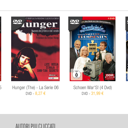
5
Hunger (The) - La Serie 06
Schoen War'S! (4 Dvd)
8,27 €
31,99 €
DVD -
DVD -
AUTORI PIU CLICCATI