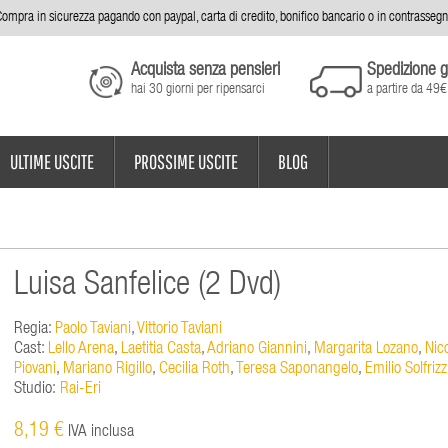
ompra in sicurezza pagando con paypal, carta di credito, bonifico bancario o in contrasseg
Acquista senza pensieri
Spedizione g
hai 30 giorni per ripensarci
a partire da 49€
ULTIME USCITE
PROSSIME USCITE
BLOG
Luisa Sanfelice (2 Dvd)
Regia:
Paolo Taviani
,
Vittorio Taviani
Cast:
Lello Arena
,
Laetitia Casta
,
Adriano Giannini
,
Margarita Lozano
,
Nic
Piovani
,
Mariano Rigillo
,
Cecilia Roth
,
Teresa Saponangelo
,
Emilio Solfrizz
Studio:
Rai-Eri
8,19 €
IVA inclusa