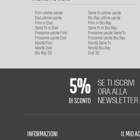
Film ultime uscite
Serie Tv ultime uscite
Dvd ultime uscite
Blu Ray ultime uscite
Film in Dvd
Film in Blu Ray
Serie Tv in Dvd
Serie Tv in Blu Ray
Prossime uscite Film
Prossime uscite Serie Tv
Prossime uscite Dvd
Prossime uscite Blu Ray
Novità Film
Novità Serie Tv
Novità Dvd
Novità Blu Ray
Blu Ray 3D
Dvd 3D
5%
SE TI ISCRIVI
ORA ALLA
DI SCONTO
NEWSLETTER
INFORMAZIONI
IL MIO 