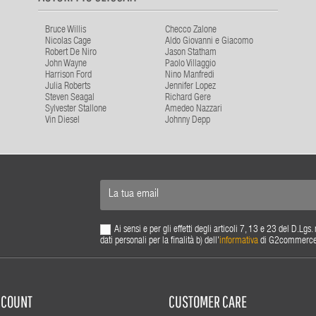
Bruce Willis
Checco Zalone
Nicolas Cage
Aldo Giovanni e Giacomo
Robert De Niro
Jason Statham
John Wayne
Paolo Villaggio
Harrison Ford
Nino Manfredi
Julia Roberts
Jennifer Lopez
Steven Seagal
Richard Gere
Sylvester Stallone
Amedeo Nazzari
Vin Diesel
Johnny Depp
Ai sensi e per gli effetti degli articoli 7, 13 e 23 del D.L
dati personali per la finalità b) dell'
informativa
di G2commerce s.
ACCOUNT
CUSTOMER CARE