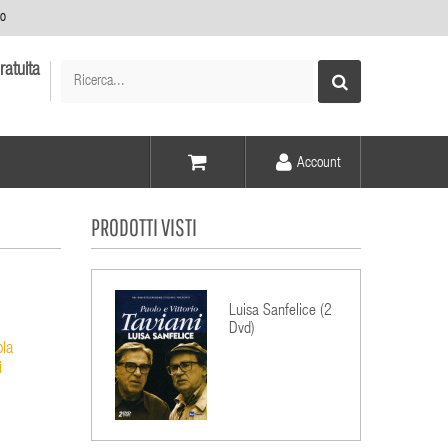
no
ratuita
Account
Voce -
PRODOTTI VISTI
Elementi -
Luisa Sanfelice (2
Dvd)
ola
i