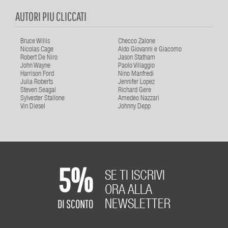
AUTORI PIU CLICCATI
Bruce Willis
Checco Zalone
Nicolas Cage
Aldo Giovanni e Giacomo
Robert De Niro
Jason Statham
John Wayne
Paolo Villaggio
Harrison Ford
Nino Manfredi
Julia Roberts
Jennifer Lopez
Steven Seagal
Richard Gere
Sylvester Stallone
Amedeo Nazzari
Vin Diesel
Johnny Depp
5%
SE TI ISCRIVI
ORA ALLA
DI SCONTO
NEWSLETTER