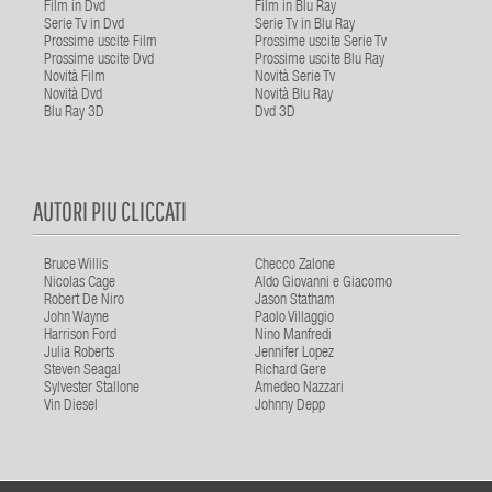
Film in Dvd
Film in Blu Ray
Serie Tv in Dvd
Serie Tv in Blu Ray
Prossime uscite Film
Prossime uscite Serie Tv
Prossime uscite Dvd
Prossime uscite Blu Ray
Novità Film
Novità Serie Tv
Novità Dvd
Novità Blu Ray
Blu Ray 3D
Dvd 3D
AUTORI PIU CLICCATI
Bruce Willis
Checco Zalone
Nicolas Cage
Aldo Giovanni e Giacomo
Robert De Niro
Jason Statham
John Wayne
Paolo Villaggio
Harrison Ford
Nino Manfredi
Julia Roberts
Jennifer Lopez
Steven Seagal
Richard Gere
Sylvester Stallone
Amedeo Nazzari
Vin Diesel
Johnny Depp