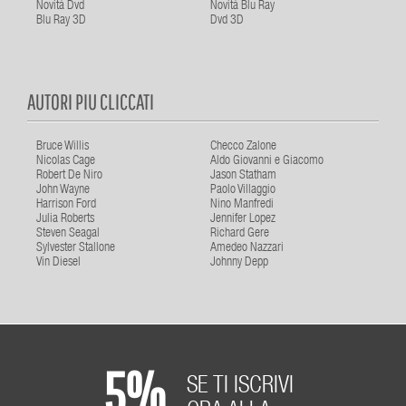
Novità Dvd
Novità Blu Ray
Blu Ray 3D
Dvd 3D
AUTORI PIU CLICCATI
Bruce Willis
Checco Zalone
Nicolas Cage
Aldo Giovanni e Giacomo
Robert De Niro
Jason Statham
John Wayne
Paolo Villaggio
Harrison Ford
Nino Manfredi
Julia Roberts
Jennifer Lopez
Steven Seagal
Richard Gere
Sylvester Stallone
Amedeo Nazzari
Vin Diesel
Johnny Depp
5%
SE TI ISCRIVI