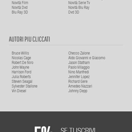
Novità Film
Novità Serie Tv
Novità Dvd
Novità Blu Ray
Blu Ray 3D
Dvd 3D
AUTORI PIU CLICCATI
Bruce Willis
Checco Zalone
Nicolas Cage
Aldo Giovanni e Giacomo
Robert De Niro
Jason Statham
John Wayne
Paolo Villaggio
Harrison Ford
Nino Manfredi
Julia Roberts
Jennifer Lopez
Steven Seagal
Richard Gere
Sylvester Stallone
Amedeo Nazzari
Vin Diesel
Johnny Depp
SE TI ISCRIVI