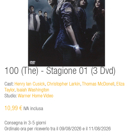
100 (The) - Stagione 01 (3 Dvd)
Cast:
Henry Ian Cusick
,
Christopher Larkin
,
Thomas McDonell
,
Eliza
Taylor
,
Isaiah Washington
Studio:
Warner Home Video
10,99 €
IVA inclusa
Consegna in 3-5 giorni
Ordinalo ora per riceverlo tra il 09/08/2026 e il 11/08/2026