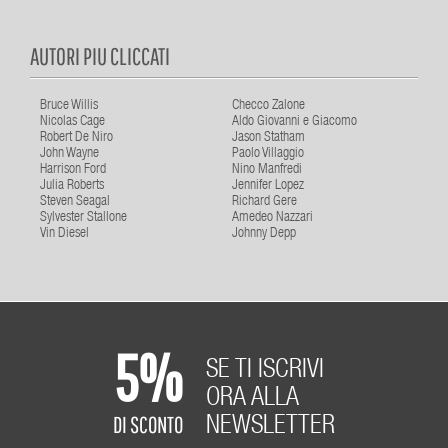
AUTORI PIU CLICCATI
Bruce Willis
Checco Zalone
Nicolas Cage
Aldo Giovanni e Giacomo
Robert De Niro
Jason Statham
John Wayne
Paolo Villaggio
Harrison Ford
Nino Manfredi
Julia Roberts
Jennifer Lopez
Steven Seagal
Richard Gere
Sylvester Stallone
Amedeo Nazzari
Vin Diesel
Johnny Depp
5%
SE TI ISCRIVI
ORA ALLA
DI SCONTO
NEWSLETTER