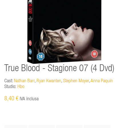
True Blood - Stagione 07 (4 Dvd)
Cast:
Nathan Barr
,
Ryan Kwanten
,
Stephen Moyer
,
Anna Paquin
Studio:
Hbo
8,40 €
IVA inclusa