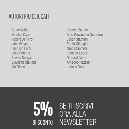
AUTORI PIU CLICCATI
Bruce Willis
Checco Zalone
Nicolas Cage
Aldo Giovanni e Giacomo
Robert De Niro
Jason Statham
John Wayne
Paolo Villaggio
Harrison Ford
Nino Manfredi
Julia Roberts
Jennifer Lopez
Steven Seagal
Richard Gere
Sylvester Stallone
Amedeo Nazzari
Vin Diesel
Johnny Depp
5%
SE TI ISCRIVI
ORA ALLA
DI SCONTO
NEWSLETTER