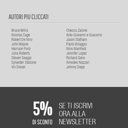
AUTORI PIU CLICCATI
Bruce Willis
Checco Zalone
Nicolas Cage
Aldo Giovanni e Giacomo
Robert De Niro
Jason Statham
John Wayne
Paolo Villaggio
Harrison Ford
Nino Manfredi
Julia Roberts
Jennifer Lopez
Steven Seagal
Richard Gere
Sylvester Stallone
Amedeo Nazzari
Vin Diesel
Johnny Depp
5%
SE TI ISCRIVI
ORA ALLA
DI SCONTO
NEWSLETTER