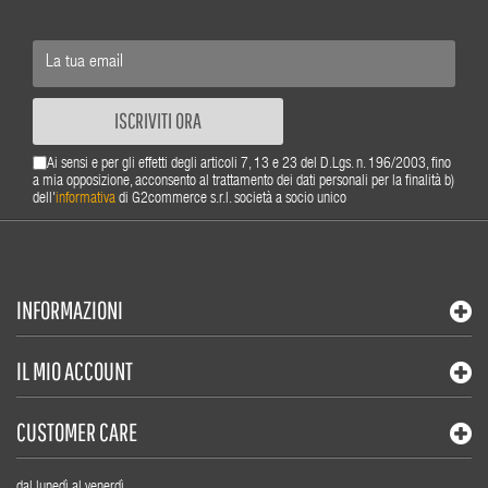
ISCRIVITI ORA
Ai sensi e per gli effetti degli articoli 7, 13 e 23 del D.Lgs. n. 196/2003, fino
a mia opposizione, acconsento al trattamento dei dati personali per la finalità b)
dell'
informativa
di G2commerce s.r.l. società a socio unico
INFORMAZIONI
IL MIO ACCOUNT
CUSTOMER CARE
dal lunedì al venerdì