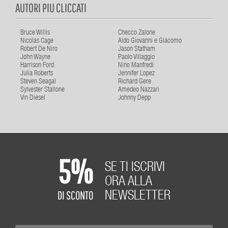
AUTORI PIU CLICCATI
Bruce Willis
Checco Zalone
Nicolas Cage
Aldo Giovanni e Giacomo
Robert De Niro
Jason Statham
John Wayne
Paolo Villaggio
Harrison Ford
Nino Manfredi
Julia Roberts
Jennifer Lopez
Steven Seagal
Richard Gere
Sylvester Stallone
Amedeo Nazzari
Vin Diesel
Johnny Depp
5%
SE TI ISCRIVI
ORA ALLA
DI SCONTO
NEWSLETTER