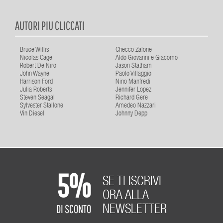
AUTORI PIU CLICCATI
Bruce Willis
Checco Zalone
Nicolas Cage
Aldo Giovanni e Giacomo
Robert De Niro
Jason Statham
John Wayne
Paolo Villaggio
Harrison Ford
Nino Manfredi
Julia Roberts
Jennifer Lopez
Steven Seagal
Richard Gere
Sylvester Stallone
Amedeo Nazzari
Vin Diesel
Johnny Depp
5%
SE TI ISCRIVI
ORA ALLA
DI SCONTO
NEWSLETTER