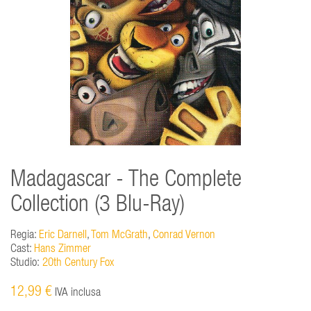
Madagascar - The Complete
Collection (3 Blu-Ray)
Regia:
Eric Darnell
,
Tom McGrath
,
Conrad Vernon
Cast:
Hans Zimmer
Studio:
20th Century Fox
12,99 €
IVA inclusa