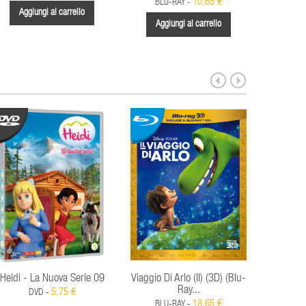
10,65 €
BLU-RAY -
BLU
Aggiungi al carrello
Aggiungi al carrello
Aggi
Heidi - La Nuova Serie 09
Viaggio Di Arlo (Il) (3D) (Blu-
Teletubbi
Ray...
5,75 €
DVD -
18,65 €
BLU-RAY -