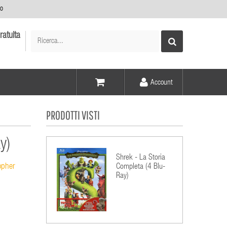
no
ratuita
Account
Voce -
PRODOTTI VISTI
Elementi -
y)
Shrek - La Storia
opher
Completa (4 Blu-
Ray)