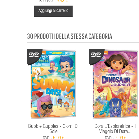
9,43 €
BLU-RAY -
Aggiungi al carrello
30 PRODOTTI DELLA STESSA CATEGORIA
Bubble Guppies - Giorni Di
Dora L'Esploratrice - Il
Sole
Viaggio Di Dora...
5,99 €
7,99 €
DVD -
DVD -