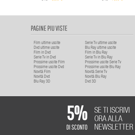
PAGINE PIU VISTE
Film ultime uscite
Serie Tv ultime uscite
Dvd ultime uscite
Blu Ray ultime uscite
Film in Dvd
Film in Blu Ray
Serie Tv in Dvd
Serie Tv in Blu Ray
Prossime uscite Film
Prossime uscite Serie Tv
Prossime uscite Dvd
Prossime uscite Blu Ray
Novità Film
Novità Serie Tv
Novità Dvd
Novità Blu Ray
Blu Ray 3D
Dvd 3D
5%
SE TI ISCRIVI
ORA ALLA
DI SCONTO
NEWSLETTER