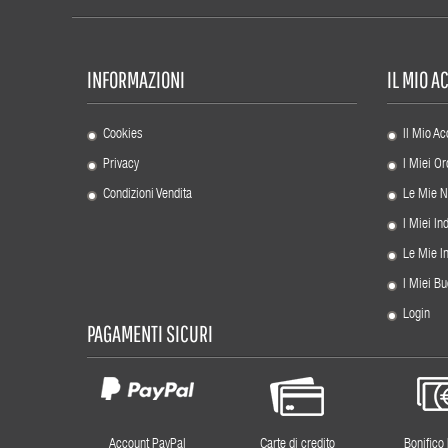
INFORMAZIONI
IL MIO 
Cookies
Il Mio Ac
Privacy
I Miei Or
Condizioni Vendita
Le Mie N
I Miei Ind
Le Mie I
I Miei Bu
Login
PAGAMENTI SICURI
Account PayPal
Carte di credito
Bonifico