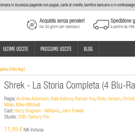
ompra in sicurezza pagando con paypal, carta di credito, bonifico bancario o in contrasseg
Acquista senza pensieri
Spedizione g
hai 30 giorni per ripensarci
a partire da 49€
ULTIME USCITE
PROSSIME USCITE
BLOG
mpleta (4 Blu-Ray)
Shrek - La Storia Completa (4 Blu-Ra
Regia:
Andrew Adamson
,
Kelly Asbury
,
Raman Hui
,
Vicky Jenson
,
Christ
Miller
,
Mike Mitchell
Cast:
Harry Gregson - Williams
,
John Powell
Studio:
20th Century Fox
11,99 €
IVA inclusa