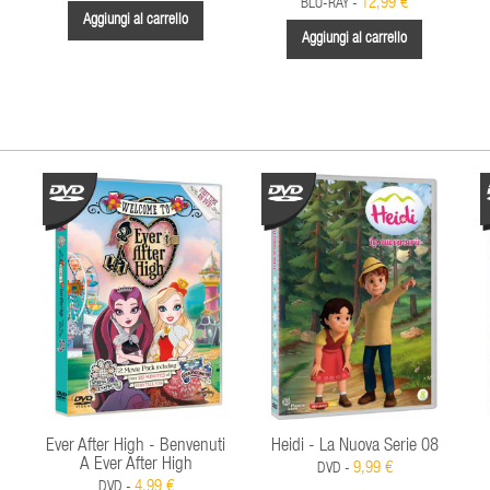
12,99 €
BLU-RAY -
Aggiungi al carrello
Aggiungi al carrello
Ever After High - Benvenuti
Heidi - La Nuova Serie 08
A Ever After High
9,99 €
DVD -
4,99 €
DVD -