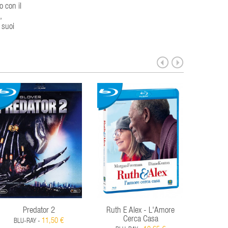
o con il
,
 suoi
Predator 2
Ruth E Alex - L'Amore
Robocop 
Cerca Casa
11,50 €
BLU-RAY -