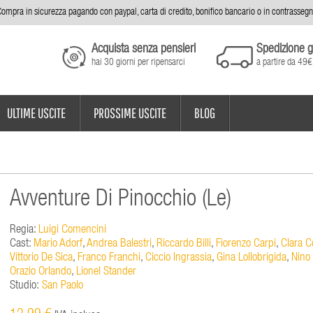
ompra in sicurezza pagando con paypal, carta di credito, bonifico bancario o in contrasseg
Acquista senza pensieri
Spedizione g
hai 30 giorni per ripensarci
a partire da 49€
ULTIME USCITE
PROSSIME USCITE
BLOG
Avventure Di Pinocchio (Le)
Regia:
Luigi Comencini
Cast:
Mario Adorf
,
Andrea Balestri
,
Riccardo Billi
,
Fiorenzo Carpi
,
Clara C
Vittorio De Sica
,
Franco Franchi
,
Ciccio Ingrassia
,
Gina Lollobrigida
,
Nino
Orazio Orlando
,
Lionel Stander
Studio:
San Paolo