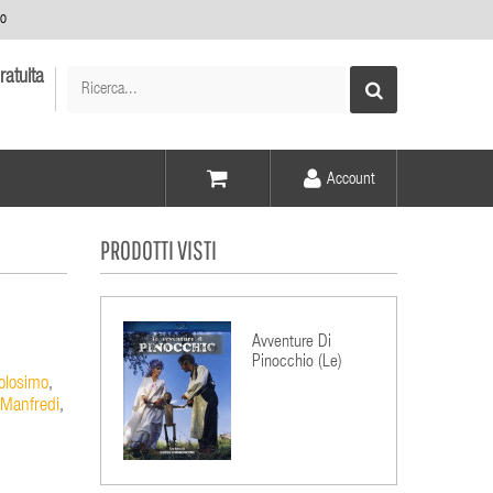
no
ratuita
Account
Voce -
PRODOTTI VISTI
Elementi -
Avventure Di
Pinocchio (Le)
olosimo
,
 Manfredi
,