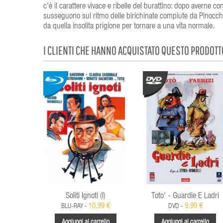
c'è il carattere vivace e ribelle del burattino: dopo averne conb
susseguono sul ritmo delle birichinate compiute da Pinocchio
da quella insolita prigione per tornare a una vita normale.
I CLIENTI CHE HANNO ACQUISTATO QUESTO PRODOT
Soliti Ignoti (I)
Toto' - Guardie E Ladri
10,99 €
9,99 €
BLU-RAY -
DVD -
Aggiungi al carrello
Aggiungi al carrello