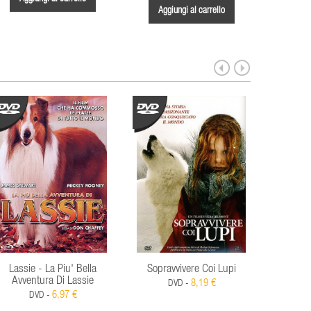
Aggiungi al carrello
Aggi
Lassie - La Piu' Bella
Sopravvivere Coi Lupi
Avventura Di Lassie
8,19 €
DVD -
D
6,97 €
DVD -