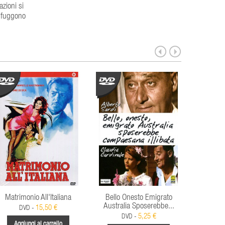
azioni si
e fuggono
Matrimonio All'Italiana
Bello Onesto Emigrato
Americ
Australia Sposerebbe...
(Vers
15,50 €
DVD -
5,25 €
DVD -
Aggiungi al carrello