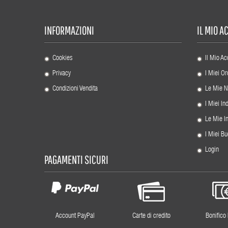
INFORMAZIONI
IL MIO 
Cookies
Il Mio Ac
Privacy
I Miei Or
Condizioni Vendita
Le Mie N
I Miei Ind
Le Mie I
I Miei Bu
Login
PAGAMENTI SICURI
Account PayPal
Carte di credito
Bonifico