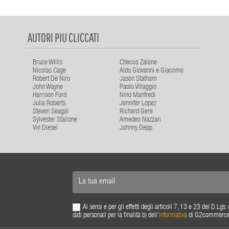
AUTORI PIU CLICCATI
Bruce Willis
Checco Zalone
Nicolas Cage
Aldo Giovanni e Giacomo
Robert De Niro
Jason Statham
John Wayne
Paolo Villaggio
Harrison Ford
Nino Manfredi
Julia Roberts
Jennifer Lopez
Steven Seagal
Richard Gere
Sylvester Stallone
Amedeo Nazzari
Vin Diesel
Johnny Depp
Ai sensi e per gli effetti degli articoli 7, 13 e 23 del D.L
dati personali per la finalità b) dell'
informativa
di G2commerce s.