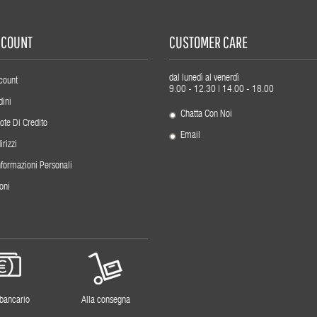
ACCOUNT
CUSTOMER CARE
dal lunedì al venerdì
count
9.00 - 12.30 | 14.00 - 18.00
dini
Chatta Con Noi
ote Di Credito
Email
irizzi
nformazioni Personali
oni
 bancario
Alla consegna