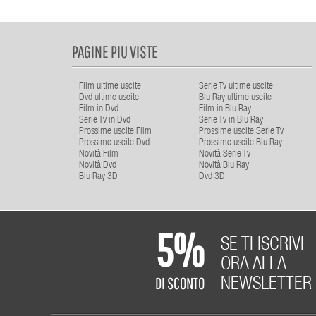
PAGINE PIU VISTE
Film ultime uscite
Serie Tv ultime uscite
Dvd ultime uscite
Blu Ray ultime uscite
Film in Dvd
Film in Blu Ray
Serie Tv in Dvd
Serie Tv in Blu Ray
Prossime uscite Film
Prossime uscite Serie Tv
Prossime uscite Dvd
Prossime uscite Blu Ray
Novità Film
Novità Serie Tv
Novità Dvd
Novità Blu Ray
Blu Ray 3D
Dvd 3D
5%
SE TI ISCRIVI
ORA ALLA
DI SCONTO
NEWSLETTER