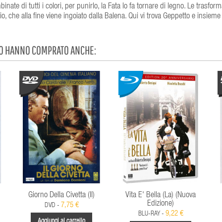
inate di tutti i colori, per punirlo, la Fata lo fa tornare di legno. Le trasform
, che alla fine viene ingoiato dalla Balena. Qui vi trova Geppetto e insiem
TO HANNO COMPRATO ANCHE:
Giorno Della Civetta (Il)
Vita E' Bella (La) (Nuova
Edizione)
7,75 €
DVD -
9,22 €
BLU-RAY -
Aggiungi al carrello