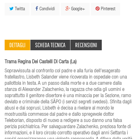
Twitta
Condividi
Google+
Pinterest
DETTAGLI
SCHEDA TECNICA
RECENSIONI
Trama Regina Dei Castelli Di Carta (La)
Sopravvissuta al confronto col padre e alla furia dell'esagerato
fratellastro, Lisbeth Salander viene ricoverata in ospedale con una
pallottola in testa. A un passo dalla morte e a due camere dalla
stanza di Alexander Zalachenko, la ragazza che odia gli uomini e
soprattutto il genitore disertore è una minaccia per la Sezione, ramo
deviato e criminale della SÄPO (i servizi segreti svedesi). Sfinita dagli
abusi e dai soprusi, Lisbeth è decisa a rivelare al mondo le
mostruosità commesse dal padre e dallo spregevole dottor
Teleborian, disposto di nuovo a redigere a suo danno una falsa
perizia psichiatrica. Per salvaguardare Zalachenko, preziosa fonte di
informazioni, e il loro circolo corrotto operativo dagli anni Settanta i