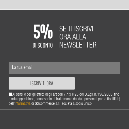
5%
SE TI ISCRIVI
ORA ALLA
DI SCONTO
NEWSLETTER
ISCRIVITI ORA
Ai sensi e per gli effetti degli articoli 7, 13 e 23 del D.Lgs. n. 196/2003, fino
a mia opposizione, acconsento al trattamento dei dati personali per la finalità b)
dell'
informativa
di G2commerce s.r.l. società a socio unico