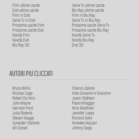
Film ultime uscite
Serie Tv ultime uscite
Dvd ultime uscite
Blu Ray ultime uscite
Film in Dvd
Film in Blu Ray
Serie Tv in Dvd
Serie Tv in Blu Ray
Prossime uscite Film
Prossime uscite Serie Tv
Prossime uscite Dvd
Prossime uscite Blu Ray
Novità Film
Novità Serie Tv
Novità Dvd
Novità Blu Ray
Blu Ray 3D
Dvd 3D
AUTORI PIU CLICCATI
Bruce Willis
Checco Zalone
Nicolas Cage
Aldo Giovanni e Giacomo
Robert De Niro
Jason Statham
John Wayne
Paolo Villaggio
Harrison Ford
Nino Manfredi
Julia Roberts
Jennifer Lopez
Steven Seagal
Richard Gere
Sylvester Stallone
Amedeo Nazzari
Vin Diesel
Johnny Depp