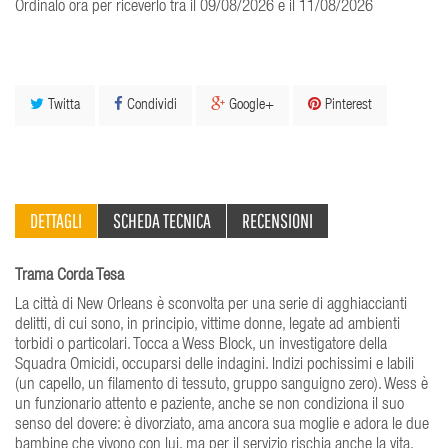
Ordinalo ora per riceverlo tra il 09/08/2026 e il 11/08/2026
Twitta
Condividi
Google+
Pinterest
DETTAGLI
SCHEDA TECNICA
RECENSIONI
Trama Corda Tesa
La città di New Orleans è sconvolta per una serie di agghiaccianti
delitti, di cui sono, in principio, vittime donne, legate ad ambienti
torbidi o particolari. Tocca a Wess Block, un investigatore della
Squadra Omicidi, occuparsi delle indagini. Indizi pochissimi e labili
(un capello, un filamento di tessuto, gruppo sanguigno zero). Wess è
un funzionario attento e paziente, anche se non condiziona il suo
senso del dovere: è divorziato, ama ancora sua moglie e adora le due
bambine che vivono con lui, ma per il servizio rischia anche la vita.