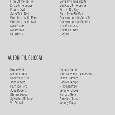
Film ultime uscite
Serie Tv ultime uscite
Dvd ultime uscite
Blu Ray ultime uscite
Film in Dvd
Film in Blu Ray
Serie Tv in Dvd
Serie Tv in Blu Ray
Prossime uscite Film
Prossime uscite Serie Tv
Prossime uscite Dvd
Prossime uscite Blu Ray
Novità Film
Novità Serie Tv
Novità Dvd
Novità Blu Ray
Blu Ray 3D
Dvd 3D
AUTORI PIU CLICCATI
Bruce Willis
Checco Zalone
Nicolas Cage
Aldo Giovanni e Giacomo
Robert De Niro
Jason Statham
John Wayne
Paolo Villaggio
Harrison Ford
Nino Manfredi
Julia Roberts
Jennifer Lopez
Steven Seagal
Richard Gere
Sylvester Stallone
Amedeo Nazzari
Vin Diesel
Johnny Depp