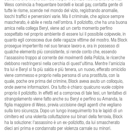
Wess comincia a frequentare bordelli e locali gay, contatta gente di
tutte le risme, scende nel mondo del vizio, registrando anomalie,
loschi traffici e perversioni varie. Ma il criminale, che agisce sempre
mascherato, è abile e resta nell'ombra. Il poliziotto, che ha una buona
amica nella collega Beryl, viene ad un certo momento perfino
sospettato nel proprio ambiente di essere lui il possibile colpevole, in
quanto egli conosceva due delle ragazze vittime del mostro. Ma Block
prosegue imperterrito nel suo tenace lavoro e, ora in possesso di
qualche elemento più consistente, si rende conto che, essendo
l'assassino troppo al corrente dei movimenti della Polizia, le ricerche
debbono restringersi nella cerchia di quest'ultima. Mentre l'amicizia
tra lui e Beryl si fa più salda e più tenera, un nuovo, efferato omicidio
viene commesso e proprio nella persona di una prostituta, con la
quale, poche ore prima del crimine, Block aveva avuto un colloquio,
onde averne informazioni. Ora tutto è chiaro: qualcuno vuole colpire
proprio il poliziotto. In effetti ed a comprova di tale tesi, un tentativo di
strangolamento viene fatto anche su Beryl e perfino su Amanda, la
figlia maggiore di Wess, previa uccisione degli agenti che vegliano
sulla loro sicurezza. Dopo un lungo inseguimento tra le lapidi di un
cimitero ed una violenta colluttazione sui binari della ferrovia, Block
ha la soluzione: l'assassino è un ex-poliziotto, da lui smascherato
dieci ani prima e condannato per violenza carnale su minori.