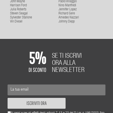
John Wayne
Paolo Villaggio
Harrison Ford
Nino Manfredi
Julia Roberts
Jennifer Lopez
Steven Seagal
Richard Gere
Sylvester Stallone
Amedeo Nazzari
Vin Diesel
Johnny Depp
5%
SE TI ISCRIVI
ORA ALLA
DI SCONTO
NEWSLETTER
ISCRIVITI ORA