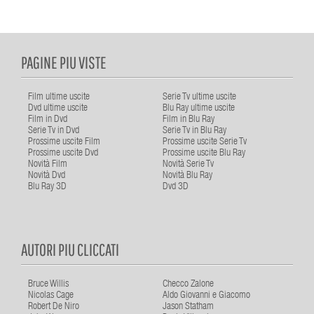
PAGINE PIU VISTE
Film ultime uscite
Serie Tv ultime uscite
Dvd ultime uscite
Blu Ray ultime uscite
Film in Dvd
Film in Blu Ray
Serie Tv in Dvd
Serie Tv in Blu Ray
Prossime uscite Film
Prossime uscite Serie Tv
Prossime uscite Dvd
Prossime uscite Blu Ray
Novità Film
Novità Serie Tv
Novità Dvd
Novità Blu Ray
Blu Ray 3D
Dvd 3D
AUTORI PIU CLICCATI
Bruce Willis
Checco Zalone
Nicolas Cage
Aldo Giovanni e Giacomo
Robert De Niro
Jason Statham