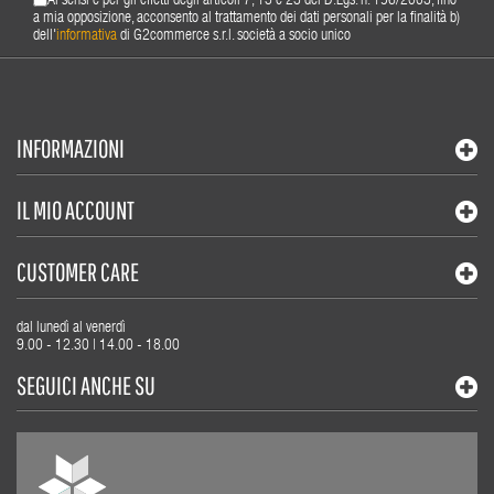
Ai sensi e per gli effetti degli articoli 7, 13 e 23 del D.Lgs. n. 196/2003, fino
a mia opposizione, acconsento al trattamento dei dati personali per la finalità b)
dell'
informativa
di G2commerce s.r.l. società a socio unico
INFORMAZIONI
IL MIO ACCOUNT
CUSTOMER CARE
dal lunedì al venerdì
9.00 - 12.30 | 14.00 - 18.00
SEGUICI ANCHE SU