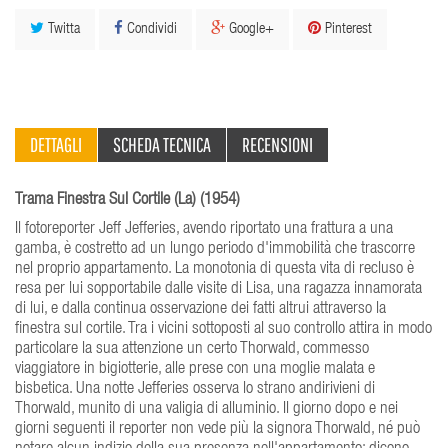
Twitta
Condividi
Google+
Pinterest
DETTAGLI
SCHEDA TECNICA
RECENSIONI
Trama Finestra Sul Cortile (La) (1954)
Il fotoreporter Jeff Jefferies, avendo riportato una frattura a una
gamba, è costretto ad un lungo periodo d'immobilità che trascorre
nel proprio appartamento. La monotonia di questa vita di recluso è
resa per lui sopportabile dalle visite di Lisa, una ragazza innamorata
di lui, e dalla continua osservazione dei fatti altrui attraverso la
finestra sul cortile. Tra i vicini sottoposti al suo controllo attira in modo
particolare la sua attenzione un certo Thorwald, commesso
viaggiatore in bigiotterie, alle prese con una moglie malata e
bisbetica. Una notte Jefferies osserva lo strano andirivieni di
Thorwald, munito di una valigia di alluminio. Il giorno dopo e nei
giorni seguenti il reporter non vede più la signora Thorwald, né può