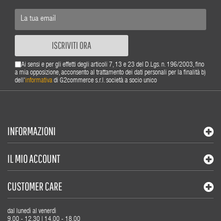
ISCRIVITI ORA
Ai sensi e per gli effetti degli articoli 7, 13 e 23 del D.Lgs. n. 196/2003, fino
a mia opposizione, acconsento al trattamento dei dati personali per la finalità b)
dell'
informativa
di G2commerce s.r.l. società a socio unico
INFORMAZIONI
IL MIO ACCOUNT
CUSTOMER CARE
dal lunedì al venerdì
9.00 - 12.30 | 14.00 - 18.00