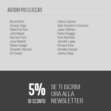
AUTORI PIU CLICCATI
Bruce Willis
Checco Zalone
Nicolas Cage
Aldo Giovanni e Giacomo
Robert De Niro
Jason Statham
John Wayne
Paolo Villaggio
Harrison Ford
Nino Manfredi
Julia Roberts
Jennifer Lopez
Steven Seagal
Richard Gere
Sylvester Stallone
Amedeo Nazzari
Vin Diesel
Johnny Depp
5%
SE TI ISCRIVI
ORA ALLA
DI SCONTO
NEWSLETTER