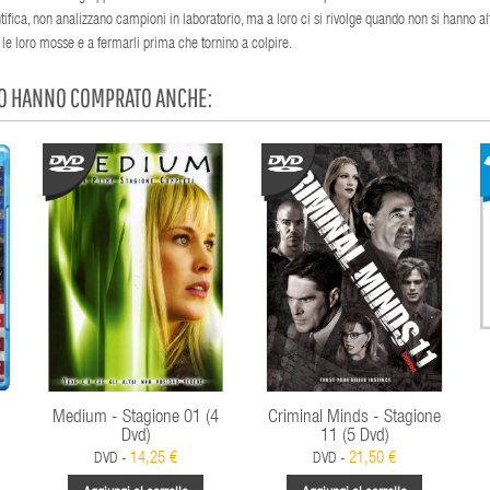
entifica, non analizzano campioni in laboratorio, ma a loro ci si rivolge quando non si hanno al
 le loro mosse e a fermarli prima che tornino a colpire.
TO HANNO COMPRATO ANCHE:
Medium - Stagione 01 (4
Criminal Minds - Stagione
Dvd)
11 (5 Dvd)
14,25 €
21,50 €
DVD -
DVD -