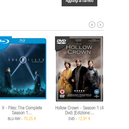
Aggiungi al carrello
Aggi
X - Files: The Complete
Hollow Crown - Season 1 (4
Soprano
Season 1...
Dvd) [Edizione:...
S
70,25 €
12,91 €
BLU-RAY -
DVD -
D