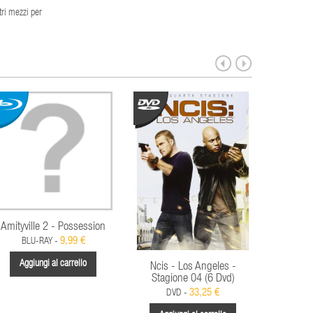
tri mezzi per
Amityville 2 - Possession
9,99 €
BLU-RAY -
Aggiungi al carrello
Ncis - Los Angeles -
Criminal
Stagione 04 (6 Dvd)
33,25 €
DVD -
D