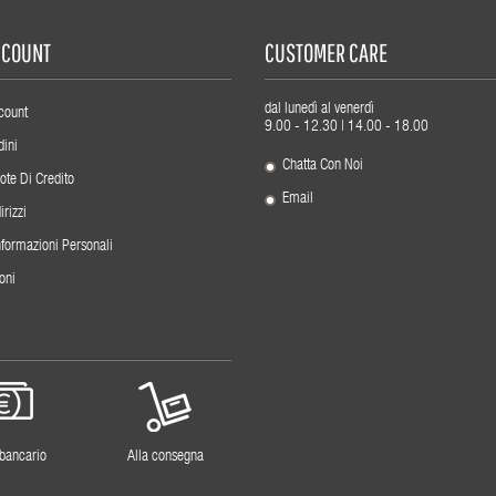
ACCOUNT
CUSTOMER CARE
dal lunedì al venerdì
count
9.00 - 12.30 | 14.00 - 18.00
dini
Chatta Con Noi
ote Di Credito
Email
irizzi
nformazioni Personali
oni
 bancario
Alla consegna