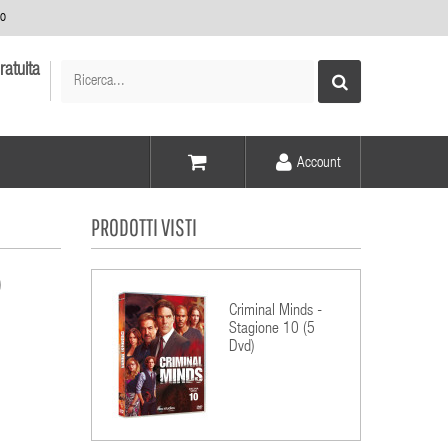
no
ratuita
Account
Voce -
PRODOTTI VISTI
Elementi -
)
Criminal Minds -
Stagione 10 (5
Dvd)