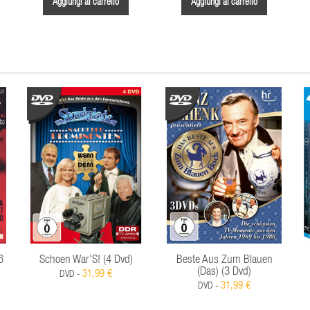
Aggiungi al carrello
Aggiungi al carrello
6
Schoen War'S! (4 Dvd)
Beste Aus Zum Blauen
(Das) (3 Dvd)
31,99 €
DVD -
31,99 €
DVD -