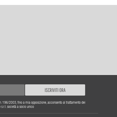
ISCRIVITI ORA
gs. n. 196/2003, fino a mia opposizione, acconsento al trattamento dei
r.l. società a socio unico