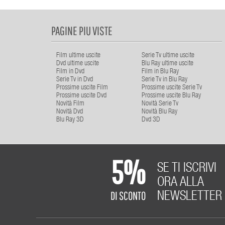
PAGINE PIU VISTE
Film ultime uscite
Serie Tv ultime uscite
Dvd ultime uscite
Blu Ray ultime uscite
Film in Dvd
Film in Blu Ray
Serie Tv in Dvd
Serie Tv in Blu Ray
Prossime uscite Film
Prossime uscite Serie Tv
Prossime uscite Dvd
Prossime uscite Blu Ray
Novità Film
Novità Serie Tv
Novità Dvd
Novità Blu Ray
Blu Ray 3D
Dvd 3D
5%
SE TI ISCRIVI
ORA ALLA
DI SCONTO
NEWSLETTER