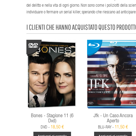
del delitto e nella vita di ogni giorno. Non sono come i poliziotti della sci
individuare o fermare un serial killer, sperando che riescano ad anticipare
I CLIENTI CHE HANNO ACQUISTATO QUESTO PRODOT
Bones - Stagione 11 (6
Jfk - Un Caso Ancora
Dvd)
Aperto
18,50 €
11,50 €
DVD -
BLU-RAY -