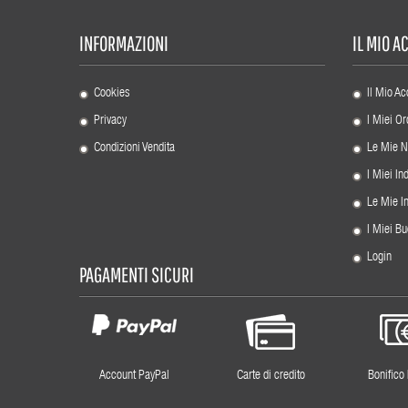
INFORMAZIONI
IL MIO 
Cookies
Il Mio Ac
Privacy
I Miei Or
Condizioni Vendita
Le Mie N
I Miei Ind
Le Mie I
I Miei Bu
Login
PAGAMENTI SICURI
Account PayPal
Carte di credito
Bonifico