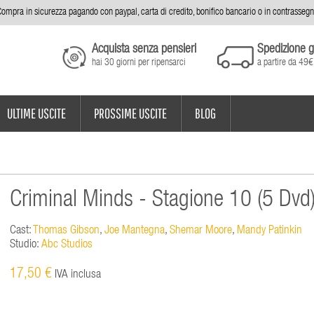
ompra in sicurezza pagando con paypal, carta di credito, bonifico bancario o in contrasseg
Acquista senza pensieri
Spedizione g
hai 30 giorni per ripensarci
a partire da 49€
ULTIME USCITE
PROSSIME USCITE
BLOG
Criminal Minds - Stagione 10 (5 Dvd
Cast:
Thomas Gibson
,
Joe Mantegna
,
Shemar Moore
,
Mandy Patinkin
Studio:
Abc Studios
17,50 €
IVA inclusa