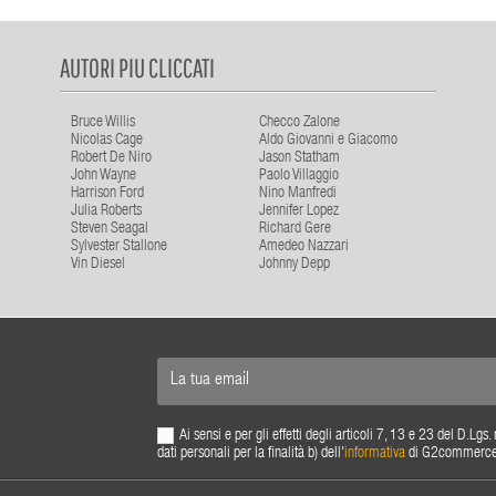
AUTORI PIU CLICCATI
Bruce Willis
Checco Zalone
Nicolas Cage
Aldo Giovanni e Giacomo
Robert De Niro
Jason Statham
John Wayne
Paolo Villaggio
Harrison Ford
Nino Manfredi
Julia Roberts
Jennifer Lopez
Steven Seagal
Richard Gere
Sylvester Stallone
Amedeo Nazzari
Vin Diesel
Johnny Depp
Ai sensi e per gli effetti degli articoli 7, 13 e 23 del D.L
dati personali per la finalità b) dell'
informativa
di G2commerce s.