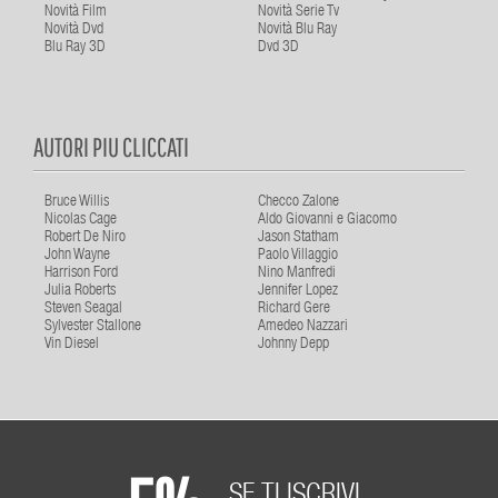
Novità Film
Novità Serie Tv
Novità Dvd
Novità Blu Ray
Blu Ray 3D
Dvd 3D
AUTORI PIU CLICCATI
Bruce Willis
Checco Zalone
Nicolas Cage
Aldo Giovanni e Giacomo
Robert De Niro
Jason Statham
John Wayne
Paolo Villaggio
Harrison Ford
Nino Manfredi
Julia Roberts
Jennifer Lopez
Steven Seagal
Richard Gere
Sylvester Stallone
Amedeo Nazzari
Vin Diesel
Johnny Depp
SE TI ISCRIVI