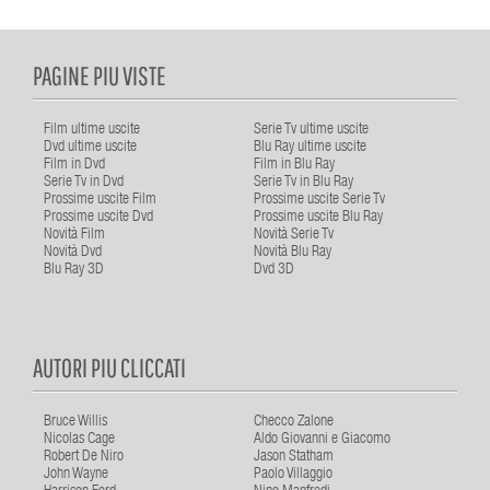
PAGINE PIU VISTE
Film ultime uscite
Serie Tv ultime uscite
Dvd ultime uscite
Blu Ray ultime uscite
Film in Dvd
Film in Blu Ray
Serie Tv in Dvd
Serie Tv in Blu Ray
Prossime uscite Film
Prossime uscite Serie Tv
Prossime uscite Dvd
Prossime uscite Blu Ray
Novità Film
Novità Serie Tv
Novità Dvd
Novità Blu Ray
Blu Ray 3D
Dvd 3D
AUTORI PIU CLICCATI
Bruce Willis
Checco Zalone
Nicolas Cage
Aldo Giovanni e Giacomo
Robert De Niro
Jason Statham
John Wayne
Paolo Villaggio