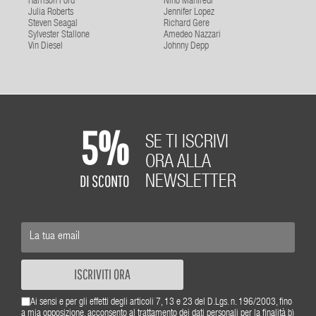
Harrison Ford
Nino Manfredi
Julia Roberts
Jennifer Lopez
Steven Seagal
Richard Gere
Sylvester Stallone
Amedeo Nazzari
Vin Diesel
Johnny Depp
5%
SE TI ISCRIVI
ORA ALLA
DI SCONTO
NEWSLETTER
ISCRIVITI ORA
Ai sensi e per gli effetti degli articoli 7, 13 e 23 del D.Lgs. n. 196/2003, fino
a mia opposizione, acconsento al trattamento dei dati personali per la finalità b)