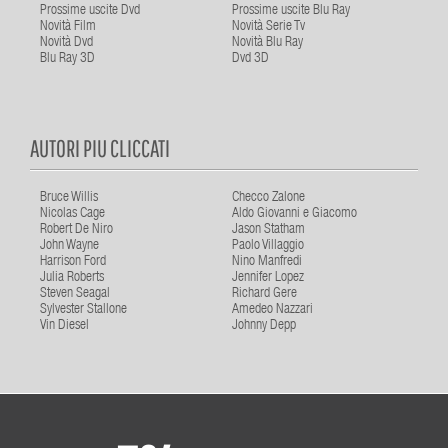
Prossime uscite Dvd
Prossime uscite Blu Ray
Novità Film
Novità Serie Tv
Novità Dvd
Novità Blu Ray
Blu Ray 3D
Dvd 3D
AUTORI PIU CLICCATI
Bruce Willis
Checco Zalone
Nicolas Cage
Aldo Giovanni e Giacomo
Robert De Niro
Jason Statham
John Wayne
Paolo Villaggio
Harrison Ford
Nino Manfredi
Julia Roberts
Jennifer Lopez
Steven Seagal
Richard Gere
Sylvester Stallone
Amedeo Nazzari
Vin Diesel
Johnny Depp