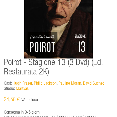
Poirot - Stagione 13 (3 Dvd) (Ed.
Restaurata 2K)
Cast:
Hugh Fraser
,
Philip Jackson
,
Pauline Moran
,
David Suchet
Studio:
Malavasi
24,58 €
IVA inclusa
Consegna in 3-5 giorni