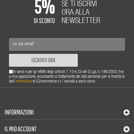
5%
SE TI ISCRIVI
ORA ALLA
DI SCONTO
NEWSLETTER
ISCRIVITI ORA
Ai sensi e per gli effetti degli articoli 7, 13 e 23 del D.Lgs. n. 196/2003, fino
a mia opposizione, acconsento al trattamento dei dati personali per la finalità b)
dell'
informativa
di G2commerce s.r.l. società a socio unico
INFORMAZIONI
IL MIO ACCOUNT