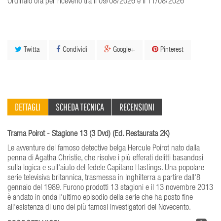
Ordinalo ora per riceverlo tra il 09/08/2026 e il 11/08/2026
Twitta
Condividi
Google+
Pinterest
DETTAGLI
SCHEDA TECNICA
RECENSIONI
Trama Poirot - Stagione 13 (3 Dvd) (Ed. Restaurata 2K)
Le avventure del famoso detective belga Hercule Poirot nato dalla
penna di Agatha Christie, che risolve i più efferati delitti basandosi
sulla logica e sull'aiuto del fedele Capitano Hastings. Una popolare
serie televisiva britannica, trasmessa in Inghilterra a partire dall'8
gennaio del 1989. Furono prodotti 13 stagioni e il 13 novembre 2013
è andato in onda l'ultimo episodio della serie che ha posto fine
all'esistenza di uno dei più famosi investigatori del Novecento.