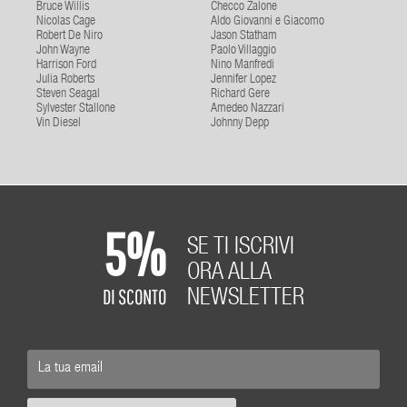
Bruce Willis
Checco Zalone
Nicolas Cage
Aldo Giovanni e Giacomo
Robert De Niro
Jason Statham
John Wayne
Paolo Villaggio
Harrison Ford
Nino Manfredi
Julia Roberts
Jennifer Lopez
Steven Seagal
Richard Gere
Sylvester Stallone
Amedeo Nazzari
Vin Diesel
Johnny Depp
5%
SE TI ISCRIVI
ORA ALLA
DI SCONTO
NEWSLETTER