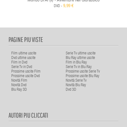
Mondo Di Al (Il) - Avventure Nel Giurassico
9,99 €
DVD -
PAGINE PIU VISTE
Film ultime uscite
Serie Tv ultime uscite
Dvd ultime uscite
Blu Ray ultime uscite
Film in Dvd
Film in Blu Ray
Serie Tv in Dvd
Serie Tv in Blu Ray
Prossime uscite Film
Prossime uscite Serie Tv
Prossime uscite Dvd
Prossime uscite Blu Ray
Novità Film
Novità Serie Tv
Novità Dvd
Novità Blu Ray
Blu Ray 3D
Dvd 3D
AUTORI PIU CLICCATI