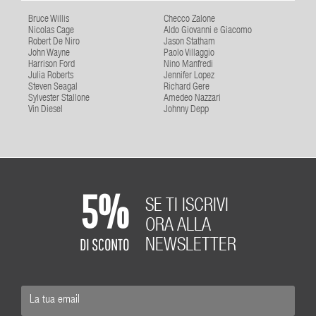
Bruce Willis
Checco Zalone
Nicolas Cage
Aldo Giovanni e Giacomo
Robert De Niro
Jason Statham
John Wayne
Paolo Villaggio
Harrison Ford
Nino Manfredi
Julia Roberts
Jennifer Lopez
Steven Seagal
Richard Gere
Sylvester Stallone
Amedeo Nazzari
Vin Diesel
Johnny Depp
5%
SE TI ISCRIVI
ORA ALLA
DI SCONTO
NEWSLETTER