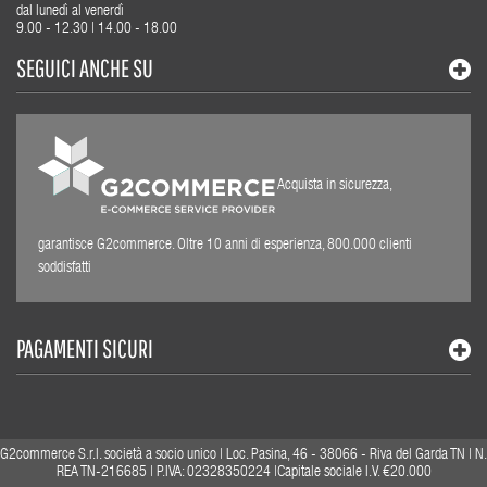
dal lunedì al venerdì
9.00 - 12.30 | 14.00 - 18.00
SEGUICI ANCHE SU
Acquista in sicurezza,
garantisce G2commerce. Oltre 10 anni di esperienza, 800.000 clienti
soddisfatti
PAGAMENTI SICURI
G2commerce S.r.l. società a socio unico | Loc. Pasina, 46 - 38066 - Riva del Garda TN | N.
REA TN-216685 | P.IVA: 02328350224 |Capitale sociale I.V. €20.000