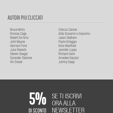
AUTORI PIU CLICCATI
Bruce Willis
Checco Zalone
Nicolas Cage
Aldo Giovanni e Giacomo
Robert De Niro
Jason Statham
John Wayne
Paolo Villaggio
Harrison Ford
Nino Manfredi
Julia Roberts
Jennifer Lopez
Steven Seagal
Richard Gere
Sylvester Stallone
Amedeo Nazzari
Vin Diesel
Johnny Depp
5%
SE TI ISCRIVI
ORA ALLA
DI SCONTO
NEWSLETTER