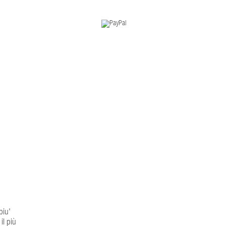
piu'
il più