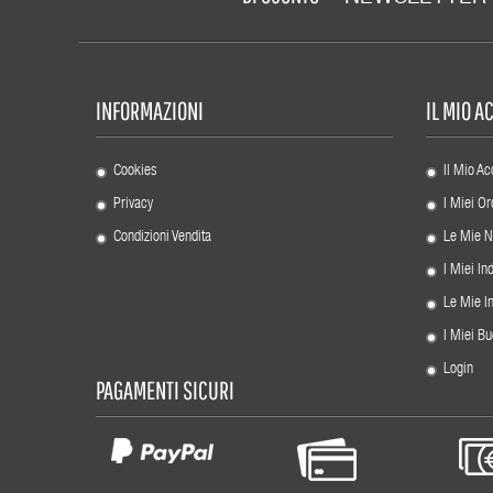
INFORMAZIONI
IL MIO 
Cookies
Il Mio Ac
Privacy
I Miei Or
Condizioni Vendita
Le Mie N
I Miei Ind
Le Mie I
I Miei Bu
Login
PAGAMENTI SICURI