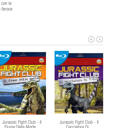
 con le
ù feroce
Jurassic Fight Club - Il
Jurassic Fight Club - Il
Juras
Fiume Della Morte...
Cacciatore Di...
Ar