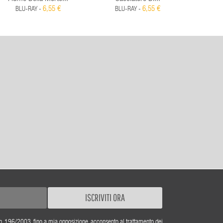
6,55 €
6,55 €
BLU-RAY -
BLU-RAY -
ISCRIVITI ORA
gs. n. 196/2003, fino a mia opposizione, acconsento al trattamento dei