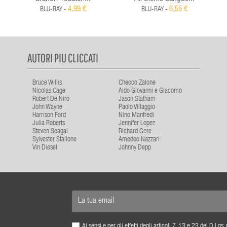
4,99 €
6,55 €
BLU-RAY -
BLU-RAY -
AUTORI PIU CLICCATI
Bruce Willis
Checco Zalone
Nicolas Cage
Aldo Giovanni e Giacomo
Robert De Niro
Jason Statham
John Wayne
Paolo Villaggio
Harrison Ford
Nino Manfredi
Julia Roberts
Jennifer Lopez
Steven Seagal
Richard Gere
Sylvester Stallone
Amedeo Nazzari
Vin Diesel
Johnny Depp
Ai sensi e per gli effetti degli articoli 7, 13 e 23 del D.L