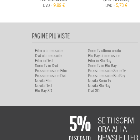
9,99 €
5,73 €
DVD -
DVD -
PAGINE PIU VISTE
Film ultime uscite
Serie Tv ultime uscite
Dvd ultime uscite
Blu Ray ultime uscite
Film in Dvd
Film in Blu Ray
Serie Tv in Dvd
Serie Tv in Blu Ray
Prossime uscite Film
Prossime uscite Serie Tv
Prossime uscite Dvd
Prossime uscite Blu Ray
Novità Film
Novità Serie Tv
Novità Dvd
Novità Blu Ray
Blu Ray 3D
Dvd 3D
5%
SE TI ISCRIVI
ORA ALLA
DI SCONTO
NEWSLETTER