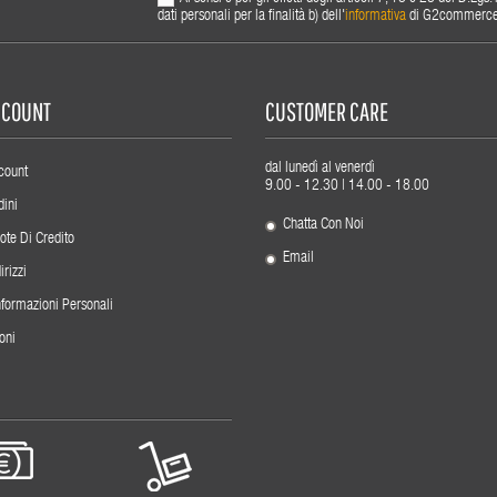
dati personali per la finalità b) dell'
informativa
di G2commerce s.
ACCOUNT
CUSTOMER CARE
dal lunedì al venerdì
count
9.00 - 12.30 | 14.00 - 18.00
dini
Chatta Con Noi
ote Di Credito
Email
irizzi
nformazioni Personali
oni