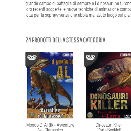
grande campo di battaglia di sempre e i dinosauri ne furono gl
loro recenti scoperte, e nuove tecniche di animazione computeri
lotta per la sopravvivenza che abbia mai avuto luogo sul pian
24 PRODOTTI DELLA STESSA CATEGORIA
Mondo Di Al (Il) - Avventure
Dinosauri Killer
Nel Giurassico
(Dvd+Booklet)