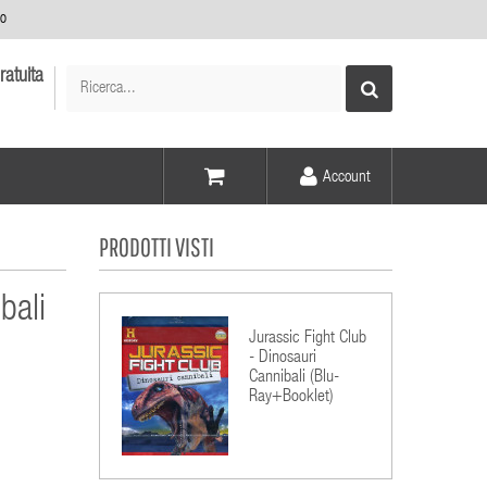
no
ratuita
Account
Voce -
PRODOTTI VISTI
Elementi -
bali
Jurassic Fight Club
- Dinosauri
Cannibali (Blu-
Ray+Booklet)