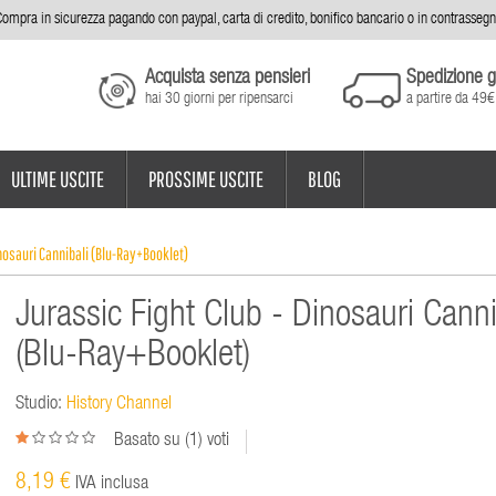
ompra in sicurezza pagando con paypal, carta di credito, bonifico bancario o in contrasseg
Acquista senza pensieri
Spedizione g
hai 30 giorni per ripensarci
a partire da 49€
ULTIME USCITE
PROSSIME USCITE
BLOG
inosauri Cannibali (Blu-Ray+Booklet)
Jurassic Fight Club - Dinosauri Canni
(Blu-Ray+Booklet)
Studio:
History Channel
Basato su (
1
) voti
8,19 €
IVA inclusa