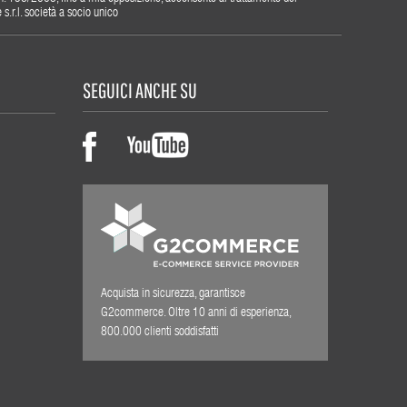
r.l. società a socio unico
SEGUICI ANCHE SU
Acquista in sicurezza, garantisce
G2commerce. Oltre 10 anni di esperienza,
800.000 clienti soddisfatti