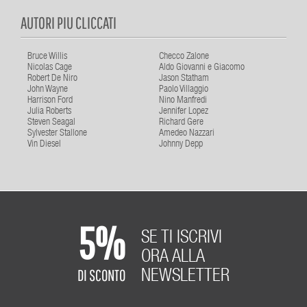
AUTORI PIU CLICCATI
Bruce Willis
Checco Zalone
Nicolas Cage
Aldo Giovanni e Giacomo
Robert De Niro
Jason Statham
John Wayne
Paolo Villaggio
Harrison Ford
Nino Manfredi
Julia Roberts
Jennifer Lopez
Steven Seagal
Richard Gere
Sylvester Stallone
Amedeo Nazzari
Vin Diesel
Johnny Depp
5%
SE TI ISCRIVI
ORA ALLA
DI SCONTO
NEWSLETTER