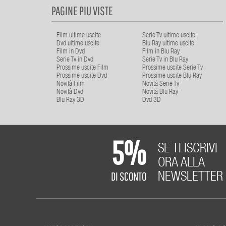
PAGINE PIU VISTE
Film ultime uscite
Serie Tv ultime uscite
Dvd ultime uscite
Blu Ray ultime uscite
Film in Dvd
Film in Blu Ray
Serie Tv in Dvd
Serie Tv in Blu Ray
Prossime uscite Film
Prossime uscite Serie Tv
Prossime uscite Dvd
Prossime uscite Blu Ray
Novità Film
Novità Serie Tv
Novità Dvd
Novità Blu Ray
Blu Ray 3D
Dvd 3D
5%
SE TI ISCRIVI
ORA ALLA
DI SCONTO
NEWSLETTER