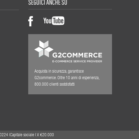
SEGUICI ANCHE SU
Acquista in sicurezza, garantisce
G2commerce. Oltre 10 anni di esperienza,
800.000 clienti soddisfatti
0224 |Capitale sociale I.V. €20.000