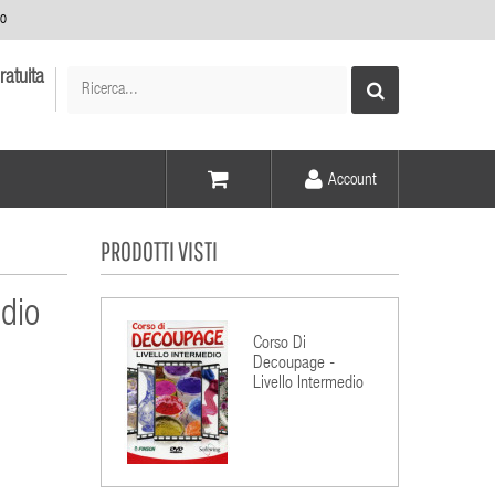
no
ratuita
Account
Voce -
PRODOTTI VISTI
Elementi -
dio
Corso Di
Decoupage -
Livello Intermedio