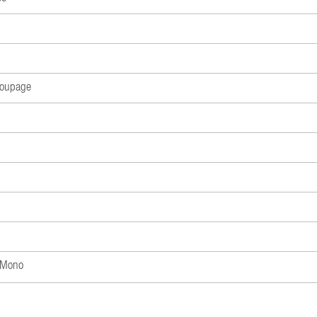
coupage
l Mono