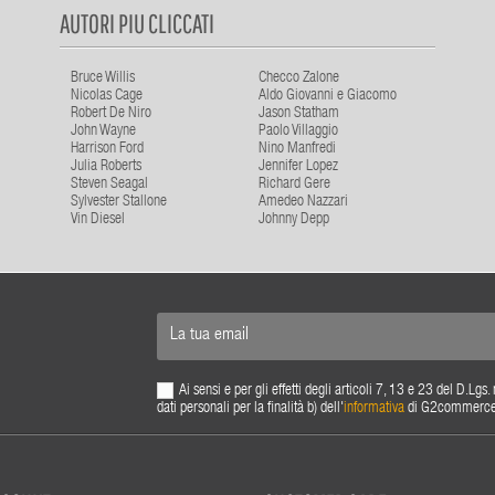
AUTORI PIU CLICCATI
Bruce Willis
Checco Zalone
Nicolas Cage
Aldo Giovanni e Giacomo
Robert De Niro
Jason Statham
John Wayne
Paolo Villaggio
Harrison Ford
Nino Manfredi
Julia Roberts
Jennifer Lopez
Steven Seagal
Richard Gere
Sylvester Stallone
Amedeo Nazzari
Vin Diesel
Johnny Depp
Ai sensi e per gli effetti degli articoli 7, 13 e 23 del D.L
dati personali per la finalità b) dell'
informativa
di G2commerce s.