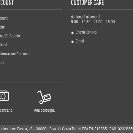
ACCOUNT
CUSTOMER CARE
dal lunedì al venerdì
count
9.00 - 12.30 | 14.00 - 18.00
dini
Chatta Con Noi
ote Di Credito
Email
irizzi
nformazioni Personali
oni
 bancario
Alla consegna
unico | Loc. Pasina, 46 - 38066 - Riva del Garda TN | N. REA TN-216685 | P.IVA: 0232835