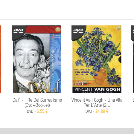
Dali' - Il Re Del Surrealismo
Vincent Van Gogh - Una Vita
(Dvd+Booklet)
Per L'Arte (2...
6,55 €
24,99 €
DVD -
DVD -