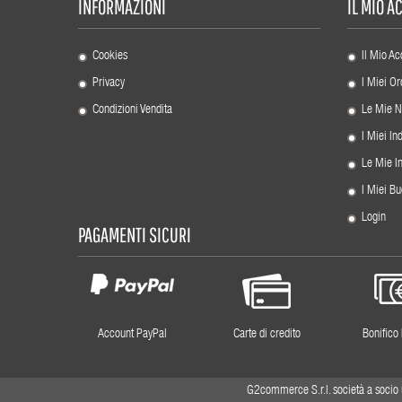
INFORMAZIONI
IL MIO 
Cookies
Il Mio Ac
Privacy
I Miei Or
Condizioni Vendita
Le Mie N
I Miei Ind
Le Mie I
I Miei Bu
Login
PAGAMENTI SICURI
Account PayPal
Carte di credito
Bonifico
G2commerce S.r.l. società a socio 