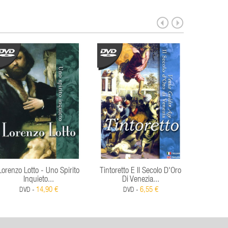
Lorenzo Lotto - Uno Spirito
Tintoretto E Il Secolo D'Oro
Van Dyck
Inquieto...
Di Venezia...
S
14,90 €
6,55 €
DVD -
DVD -