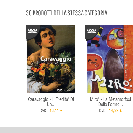
30 PRODOTTI DELLA STESSA CATEGORIA
Caravaggio - L'Eredita' Di
Miro' - La Metamorfosi
Un...
Delle Forme...
13,11 €
14,99 €
DVD -
DVD -