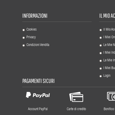
INFORMAZIONI
IL MIO 
Cookies
Il Mio Ac
Privacy
I Miei Or
Condizioni Vendita
Le Mie N
I Miei Ind
Le Mie I
I Miei Bu
Login
PAGAMENTI SICURI
Account PayPal
Carte di credito
Bonifico