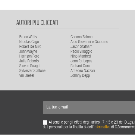
AUTORI PIU CLICCATI
Bruce Willis
Checco Zalone
Nicolas Cage
Aldo Giovanni e Giacomo
Robert De Niro
Jason Statham
John Wayne
Paolo Villaggio
Harrison Ford
Nino Manfredi
Julia Roberts
Jennifer Lopez
Steven Seagal
Richard Gere
Sylvester Stallone
Amedeo Nazzari
Vin Diesel
Johnny Depp
Ai sensi e per gli effetti degli articoli 7, 13 e 23 del D.L
dati personali per la finalità b) dell'
informativa
di G2commerce s.