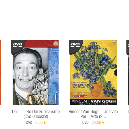
Dali' - Il Re Del Surrealismo
Vincent Van Gogh - Una Vita
(Dvd+Booklet)
Per L'Arte (2...
6,55 €
24,99 €
DVD -
DVD -