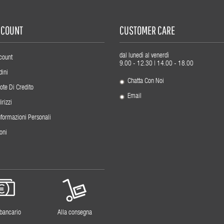
ACCOUNT
CUSTOMER CARE
dal lunedì al venerdì
count
9.00 - 12.30 | 14.00 - 18.00
dini
Chatta Con Noi
ote Di Credito
Email
irizzi
nformazioni Personali
oni
 bancario
Alla consegna