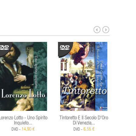
Lorenzo Lotto - Uno Spirito
Tintoretto E Il Secolo D'Oro
Van Dyck
Inquieto...
Di Venezia...
S
14,90 €
6,55 €
DVD -
DVD -