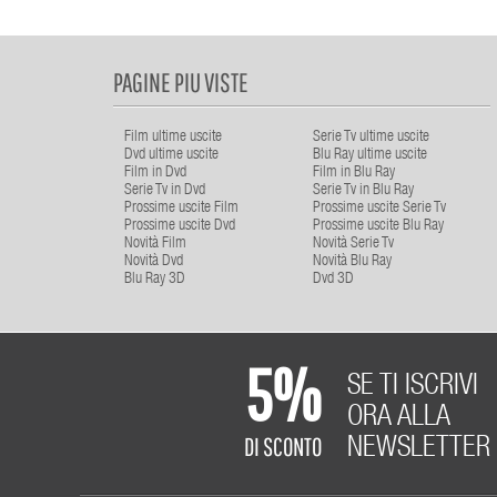
PAGINE PIU VISTE
Film ultime uscite
Serie Tv ultime uscite
Dvd ultime uscite
Blu Ray ultime uscite
Film in Dvd
Film in Blu Ray
Serie Tv in Dvd
Serie Tv in Blu Ray
Prossime uscite Film
Prossime uscite Serie Tv
Prossime uscite Dvd
Prossime uscite Blu Ray
Novità Film
Novità Serie Tv
Novità Dvd
Novità Blu Ray
Blu Ray 3D
Dvd 3D
5%
SE TI ISCRIVI
ORA ALLA
DI SCONTO
NEWSLETTER