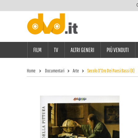
C
FILM
TV
ALTRI GENERI
PIÙ VENDUTI
Home
Documentari
Arte
Secolo D'Oro Dei Paesi Bassi (Il)