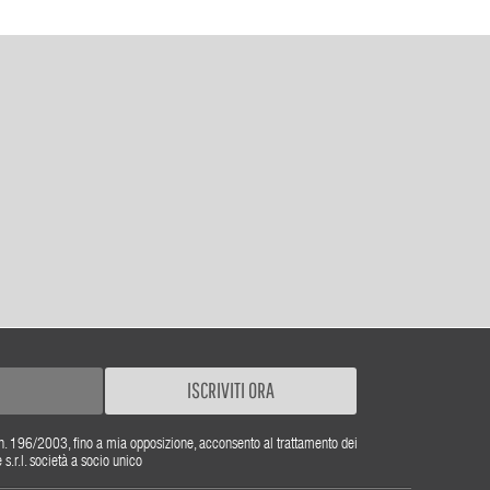
ISCRIVITI ORA
gs. n. 196/2003, fino a mia opposizione, acconsento al trattamento dei
r.l. società a socio unico