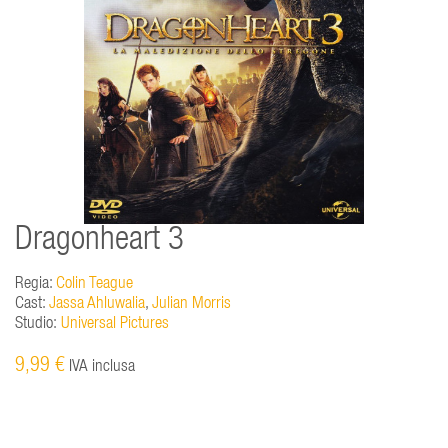
Dragonheart 3
Regia:
Colin Teague
Cast:
Jassa Ahluwalia
,
Julian Morris
Studio:
Universal Pictures
9,99 €
IVA inclusa