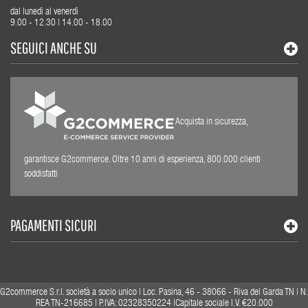
dal lunedì al venerdì
9.00 - 12.30 | 14.00 - 18.00
SEGUICI ANCHE SU
Acquista in sicurezza,
garantisce G2commerce. Oltre 10 anni di esperienza, 800.000 clienti
soddisfatti
PAGAMENTI SICURI
G2commerce S.r.l. società a socio unico | Loc. Pasina, 46 - 38066 - Riva del Garda TN | N.
REA TN-216685 | P.IVA: 02328350224 |Capitale sociale I.V. €20.000