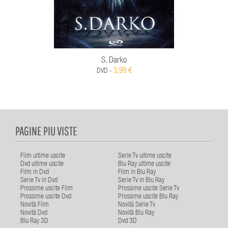
S. Darko
3,99 €
DVD -
PAGINE PIU VISTE
Film ultime uscite
Serie Tv ultime uscite
Dvd ultime uscite
Blu Ray ultime uscite
Film in Dvd
Film in Blu Ray
Serie Tv in Dvd
Serie Tv in Blu Ray
Prossime uscite Film
Prossime uscite Serie Tv
Prossime uscite Dvd
Prossime uscite Blu Ray
Novità Film
Novità Serie Tv
Novità Dvd
Novità Blu Ray
Blu Ray 3D
Dvd 3D