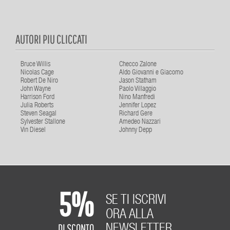
AUTORI PIU CLICCATI
Bruce Willis
Checco Zalone
Nicolas Cage
Aldo Giovanni e Giacomo
Robert De Niro
Jason Statham
John Wayne
Paolo Villaggio
Harrison Ford
Nino Manfredi
Julia Roberts
Jennifer Lopez
Steven Seagal
Richard Gere
Sylvester Stallone
Amedeo Nazzari
Vin Diesel
Johnny Depp
5%
SE TI ISCRIVI
ORA ALLA
DI SCONTO
NEWSLETTER