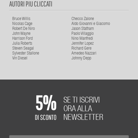
AUTORI PIU CLICCATI
Bruce Willis
Checco Zalone
Nicolas Cage
Aldo Giovanni e Giacomo
Robert De Niro
Jason Statham
John Wayne
Paolo Villaggio
Harrison Ford
Nino Manfredi
Julia Roberts
Jennifer Lopez
Steven Seagal
Richard Gere
Sylvester Stallone
Amedeo Nazzari
Vin Diesel
Johnny Depp
5%
SE TI ISCRIVI
ORA ALLA
DI SCONTO
NEWSLETTER