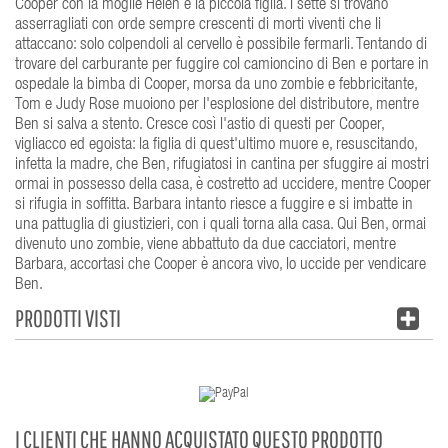
Cooper con la moglie Helen e la piccola figlia. I sette si trovano
asserragliati con orde sempre crescenti di morti viventi che li
attaccano: solo colpendoli al cervello è possibile fermarli. Tentando di
trovare del carburante per fuggire col camioncino di Ben e portare in
ospedale la bimba di Cooper, morsa da uno zombie e febbricitante,
Tom e Judy Rose muoiono per l'esplosione del distributore, mentre
Ben si salva a stento. Cresce così l'astio di questi per Cooper,
vigliacco ed egoista: la figlia di quest'ultimo muore e, resuscitando,
infetta la madre, che Ben, rifugiatosi in cantina per sfuggire ai mostri
ormai in possesso della casa, è costretto ad uccidere, mentre Cooper
si rifugia in soffitta. Barbara intanto riesce a fuggire e si imbatte in
una pattuglia di giustizieri, con i quali torna alla casa. Qui Ben, ormai
divenuto uno zombie, viene abbattuto da due cacciatori, mentre
Barbara, accortasi che Cooper è ancora vivo, lo uccide per vendicare
Ben.
PRODOTTI VISTI
I CLIENTI CHE HANNO ACQUISTATO QUESTO PRODOTTO