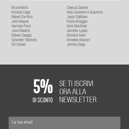
Bruce Willis
Checco Zalone
Nicolas Cage
Aldo Giovanni e Giacomo
Robert De Niro
Jason Statham
John Wayne
Paolo Villaggio
Harrison Ford
Nino Manfredi
Julia Roberts
Jennifer Lopez
Steven Seagal
Richard Gere
Sylvester Stallone
Amedeo Nazzari
Vin Diesel
Johnny Depp
5%
SE TI ISCRIVI
ORA ALLA
DI SCONTO
NEWSLETTER