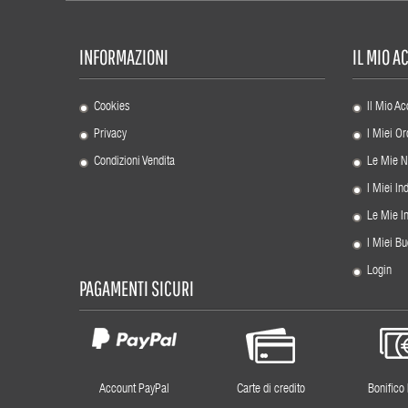
INFORMAZIONI
IL MIO 
Cookies
Il Mio Ac
Privacy
I Miei Or
Condizioni Vendita
Le Mie N
I Miei Ind
Le Mie I
I Miei Bu
Login
PAGAMENTI SICURI
Account PayPal
Carte di credito
Bonifico