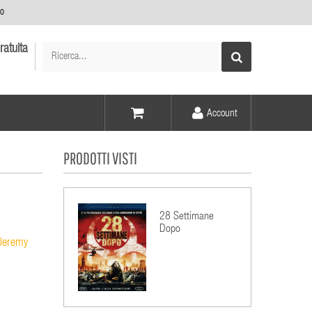
no
ratuita
Account
Voce -
PRODOTTI VISTI
Elementi -
28 Settimane
Dopo
Jeremy