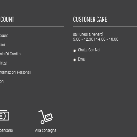
ACCOUNT
CUSTOMER CARE
dal lunedì al venerdì
count
9.00 - 12.30 | 14.00 - 18.00
dini
Chatta Con Noi
ote Di Credito
Email
irizzi
nformazioni Personali
oni
 bancario
Alla consegna