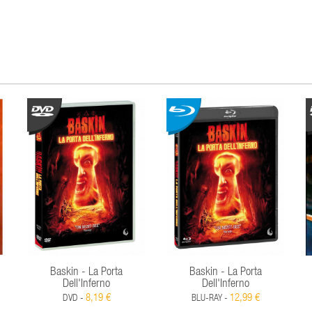
Baskin - La Porta
Baskin - La Porta
Dell'Inferno
Dell'Inferno
8,19 €
12,99 €
DVD -
BLU-RAY -