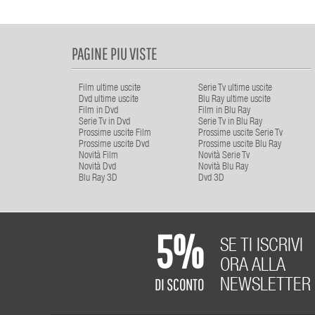
PAGINE PIU VISTE
Film ultime uscite
Serie Tv ultime uscite
Dvd ultime uscite
Blu Ray ultime uscite
Film in Dvd
Film in Blu Ray
Serie Tv in Dvd
Serie Tv in Blu Ray
Prossime uscite Film
Prossime uscite Serie Tv
Prossime uscite Dvd
Prossime uscite Blu Ray
Novità Film
Novità Serie Tv
Novità Dvd
Novità Blu Ray
Blu Ray 3D
Dvd 3D
5%
SE TI ISCRIVI
ORA ALLA
DI SCONTO
NEWSLETTER