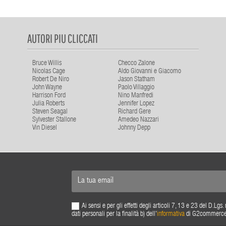
AUTORI PIU CLICCATI
Bruce Willis
Checco Zalone
Nicolas Cage
Aldo Giovanni e Giacomo
Robert De Niro
Jason Statham
John Wayne
Paolo Villaggio
Harrison Ford
Nino Manfredi
Julia Roberts
Jennifer Lopez
Steven Seagal
Richard Gere
Sylvester Stallone
Amedeo Nazzari
Vin Diesel
Johnny Depp
Ai sensi e per gli effetti degli articoli 7, 13 e 23 del D.L
dati personali per la finalità b) dell'
informativa
di G2commerce s.