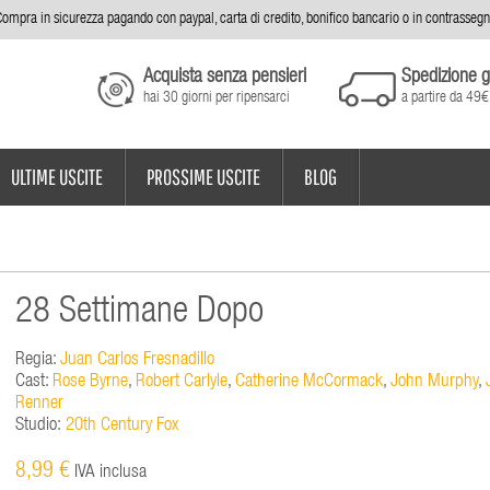
ompra in sicurezza pagando con paypal, carta di credito, bonifico bancario o in contrasseg
Acquista senza pensieri
Spedizione g
hai 30 giorni per ripensarci
a partire da 49€
ULTIME USCITE
PROSSIME USCITE
BLOG
28 Settimane Dopo
Regia:
Juan Carlos Fresnadillo
Cast:
Rose Byrne
,
Robert Carlyle
,
Catherine McCormack
,
John Murphy
,
Renner
Studio:
20th Century Fox
8,99 €
IVA inclusa