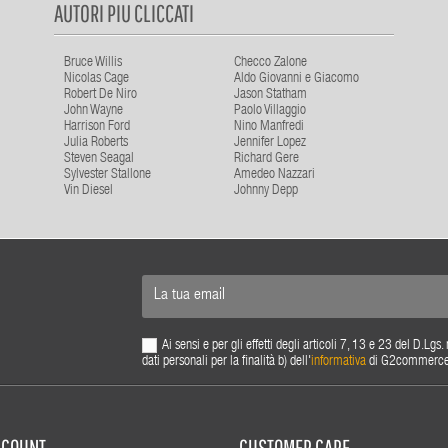
AUTORI PIU CLICCATI
Bruce Willis
Checco Zalone
Nicolas Cage
Aldo Giovanni e Giacomo
Robert De Niro
Jason Statham
John Wayne
Paolo Villaggio
Harrison Ford
Nino Manfredi
Julia Roberts
Jennifer Lopez
Steven Seagal
Richard Gere
Sylvester Stallone
Amedeo Nazzari
Vin Diesel
Johnny Depp
Ai sensi e per gli effetti degli articoli 7, 13 e 23 del D.L
dati personali per la finalità b) dell'
informativa
di G2commerce s.
ACCOUNT
CUSTOMER CARE