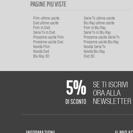
PAGINE PIU VISTE
Film ultime uscite
Serie Tv ultime uscite
Dvd ultime uscite
Blu Ray ultime uscite
Film in Dvd
Film in Blu Ray
Serie Tv in Dvd
Serie Tv in Blu Ray
Prossime uscite Film
Prossime uscite Serie Tv
Prossime uscite Dvd
Prossime uscite Blu Ray
Novità Film
Novità Serie Tv
Novità Dvd
Novità Blu Ray
Blu Ray 3D
Dvd 3D
5%
SE TI ISCRIVI
ORA ALLA
DI SCONTO
NEWSLETTER
INFORMAZIONI
IL MIO 