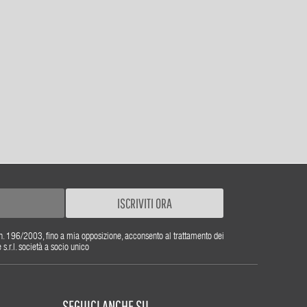
ISCRIVITI ORA
gs. n. 196/2003, fino a mia opposizione, acconsento al trattamento dei
r.l. società a socio unico
SEGUICI ANCHE SU