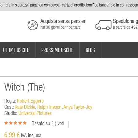
ompra in sicurezza pagando con paypal, carta di credito, bonifico bancario o in contrasseg
Acquista senza pensieri
Spedizione g
hai 30 giorni per ripensarci
a partire da 49€
ULTIME USCITE
PROSSIME USCITE
BLOG
Witch (The)
Regia:
Robert Eggers
Cast:
Kate Dickie
,
Ralph Ineson
,
Anya Taylor-Joy
Studio:
Universal Pictures
Basato su (
1
) voti
6,99 €
IVA inclusa