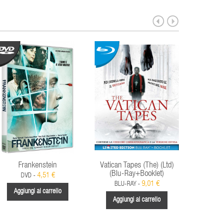
Frankenstein
Vatican Tapes (The) (Ltd)
Jack Re
(Blu-Ray+Booklet)
No
4,51 €
DVD -
9,01 €
BLU-RAY -
BLU
Aggiungi al carrello
Aggiungi al carrello
Aggi