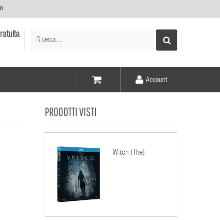
no
ratuita
Account
Voce -
PRODOTTI VISTI
Elementi -
Witch (The)