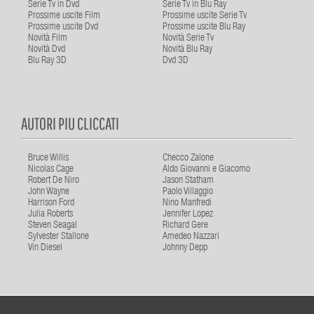
Serie Tv in Dvd
Serie Tv in Blu Ray
Prossime uscite Film
Prossime uscite Serie Tv
Prossime uscite Dvd
Prossime uscite Blu Ray
Novità Film
Novità Serie Tv
Novità Dvd
Novità Blu Ray
Blu Ray 3D
Dvd 3D
AUTORI PIU CLICCATI
Bruce Willis
Checco Zalone
Nicolas Cage
Aldo Giovanni e Giacomo
Robert De Niro
Jason Statham
John Wayne
Paolo Villaggio
Harrison Ford
Nino Manfredi
Julia Roberts
Jennifer Lopez
Steven Seagal
Richard Gere
Sylvester Stallone
Amedeo Nazzari
Vin Diesel
Johnny Depp