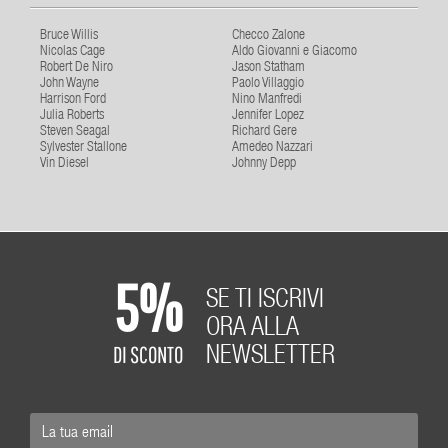
Bruce Willis
Checco Zalone
Nicolas Cage
Aldo Giovanni e Giacomo
Robert De Niro
Jason Statham
John Wayne
Paolo Villaggio
Harrison Ford
Nino Manfredi
Julia Roberts
Jennifer Lopez
Steven Seagal
Richard Gere
Sylvester Stallone
Amedeo Nazzari
Vin Diesel
Johnny Depp
5%
SE TI ISCRIVI
ORA ALLA
DI SCONTO
NEWSLETTER