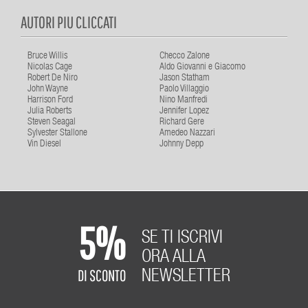
AUTORI PIU CLICCATI
Bruce Willis
Checco Zalone
Nicolas Cage
Aldo Giovanni e Giacomo
Robert De Niro
Jason Statham
John Wayne
Paolo Villaggio
Harrison Ford
Nino Manfredi
Julia Roberts
Jennifer Lopez
Steven Seagal
Richard Gere
Sylvester Stallone
Amedeo Nazzari
Vin Diesel
Johnny Depp
5%
SE TI ISCRIVI
ORA ALLA
DI SCONTO
NEWSLETTER