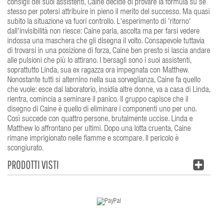
consigli dei suoi assistenti, Caine decide di provare la formula su se
stesso per potersi attribuire in pieno il merito del successo. Ma quasi
subito la situazione va fuori controllo. L'esperimento di 'ritorno'
dall'invisibilità non riesce: Caine parla, ascolta ma per farsi vedere
indossa una maschera che gli disegna il volto. Consapevole tuttavia
di trovarsi in una posizione di forza, Caine ben presto si lascia andare
alle pulsioni che più lo attirano. I bersagli sono i suoi assistenti,
soprattutto Linda, sua ex ragazza ora impegnata con Matthew.
Nonostante tutti si alternino nella sua sorveglianza, Caine fa quello
che vuole: esce dal laboratorio, insidia altre donne, va a casa di Linda,
rientra, comincia a seminare il panico. Il gruppo capisce che il
disegno di Caine è quello di eliminare i componenti uno per uno.
Così succede con quattro persone, brutalmente uccise. Linda e
Matthew lo affrontano per ultimi. Dopo una lotta cruenta, Caine
rimane imprigionato nelle fiamme e scompare. Il pericolo è
scongiurato.
PRODOTTI VISTI