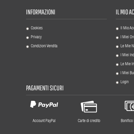
INFORMAZIONI
IL MIO 
Cookies
Il Mio Ac
Privacy
I Miei Or
Condizioni Vendita
Le Mie N
I Miei Ind
Le Mie I
I Miei Bu
Login
PAGAMENTI SICURI
Account PayPal
Carte di credito
Bonifico