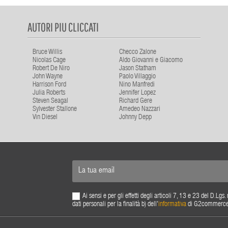
AUTORI PIU CLICCATI
Bruce Willis
Checco Zalone
Nicolas Cage
Aldo Giovanni e Giacomo
Robert De Niro
Jason Statham
John Wayne
Paolo Villaggio
Harrison Ford
Nino Manfredi
Julia Roberts
Jennifer Lopez
Steven Seagal
Richard Gere
Sylvester Stallone
Amedeo Nazzari
Vin Diesel
Johnny Depp
Ai sensi e per gli effetti degli articoli 7, 13 e 23 del D.L
dati personali per la finalità b) dell'
informativa
di G2commerce s.