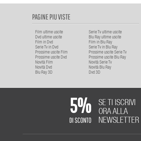
PAGINE PIU VISTE
Film ultime uscite
Serie Tv ultime uscite
Dvd ultime uscite
Blu Ray ultime uscite
Film in Dvd
Film in Blu Ray
Serie Tv in Dvd
Serie Tv in Blu Ray
Prossime uscite Film
Prossime uscite Serie Tv
Prossime uscite Dvd
Prossime uscite Blu Ray
Novità Film
Novità Serie Tv
Novità Dvd
Novità Blu Ray
Blu Ray 3D
Dvd 3D
5%
SE TI ISCRIVI
ORA ALLA
DI SCONTO
NEWSLETTER