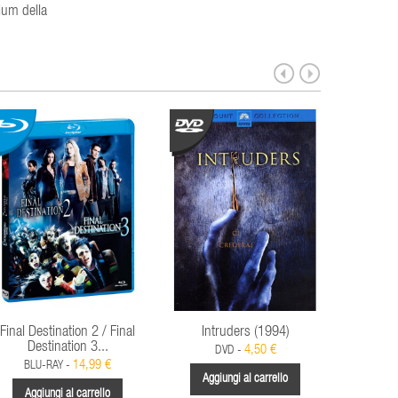
rium della
Final Destination 2 / Final
Intruders (1994)
Es
Destination 3...
P
4,50 €
DVD -
14,99 €
BLU-RAY -
BLU
Aggiungi al carrello
Aggiungi al carrello
Aggi