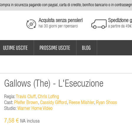
ompra in sicurezza pagando con paypal, carta di credito, bonifico bancario o in contrasseg
Acquista senza pensieri
Spedizione g
hai 30 giorni per ripensarci
a partire da 49€
ULTIME USCITE
PROSSIME USCITE
BLOG
Gallows (The) - L'Esecuzione
Regia:
Travis Cluff
,
Chris Lofing
Cast:
Pfeifer Brown
,
Cassidy Gifford
,
Reese Mishler
,
Ryan Shoos
Studio:
Warner Home Video
7,58 €
IVA inclusa