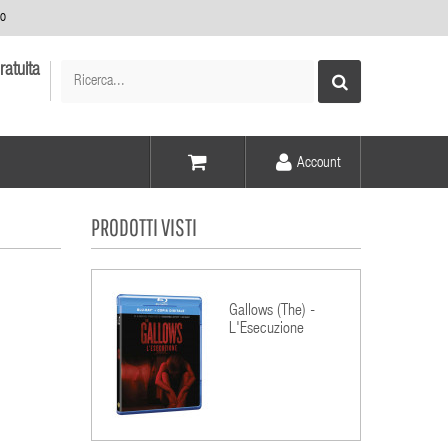
no
ratuita
Account
Voce -
PRODOTTI VISTI
Elementi -
Gallows (The) -
L'Esecuzione