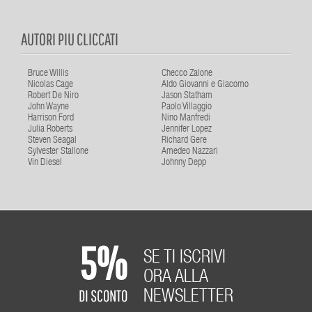
AUTORI PIU CLICCATI
Bruce Willis
Checco Zalone
Nicolas Cage
Aldo Giovanni e Giacomo
Robert De Niro
Jason Statham
John Wayne
Paolo Villaggio
Harrison Ford
Nino Manfredi
Julia Roberts
Jennifer Lopez
Steven Seagal
Richard Gere
Sylvester Stallone
Amedeo Nazzari
Vin Diesel
Johnny Depp
5%
SE TI ISCRIVI
ORA ALLA
DI SCONTO
NEWSLETTER