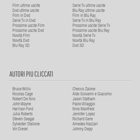
Film ultime uscite
Serie Tv ultime uscite
Dvd ultime uscite
Blu Ray ultime uscite
Film in Dvd
Film in Blu Ray
Serie Tv in Dvd
Serie Tv in Blu Ray
Prossime uscite Film
Prossime uscite Serie Tv
Prossime uscite Dvd
Prossime uscite Blu Ray
Novità Film
Novità Serie Tv
Novità Dvd
Novità Blu Ray
Blu Ray 3D
Dvd 3D
AUTORI PIU CLICCATI
Bruce Willis
Checco Zalone
Nicolas Cage
Aldo Giovanni e Giacomo
Robert De Niro
Jason Statham
John Wayne
Paolo Villaggio
Harrison Ford
Nino Manfredi
Julia Roberts
Jennifer Lopez
Steven Seagal
Richard Gere
Sylvester Stallone
Amedeo Nazzari
Vin Diesel
Johnny Depp