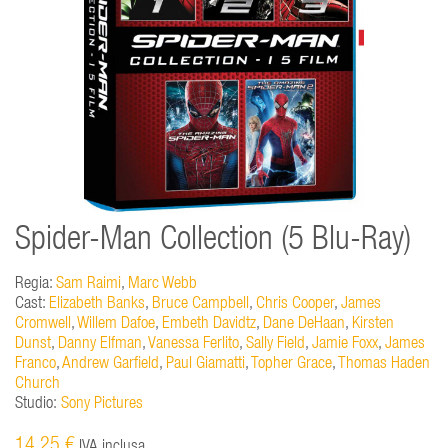
Spider-Man Collection (5 Blu-Ray)
Regia:
Sam Raimi
,
Marc Webb
Cast:
Elizabeth Banks
,
Bruce Campbell
,
Chris Cooper
,
James
Cromwell
,
Willem Dafoe
,
Embeth Davidtz
,
Dane DeHaan
,
Kirsten
Dunst
,
Danny Elfman
,
Vanessa Ferlito
,
Sally Field
,
Jamie Foxx
,
James
Franco
,
Andrew Garfield
,
Paul Giamatti
,
Topher Grace
,
Thomas Haden
Church
Studio:
Sony Pictures
14,25 €
IVA inclusa