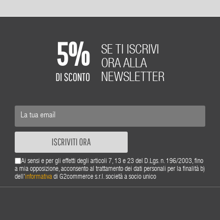
5%
SE TI ISCRIVI
ORA ALLA
DI SCONTO
NEWSLETTER
ISCRIVITI ORA
Ai sensi e per gli effetti degli articoli 7, 13 e 23 del D.Lgs. n. 196/2003, fino
a mia opposizione, acconsento al trattamento dei dati personali per la finalità b)
dell'
informativa
di G2commerce s.r.l. società a socio unico