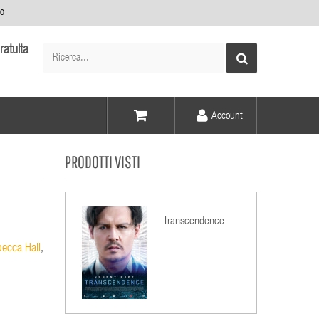
no
ratuita
Account
Voce -
PRODOTTI VISTI
Elementi -
Transcendence
ecca Hall
,