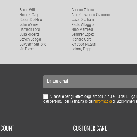
Bruce Willis
Checco Zalone
Nicolas Cage
Aldo Giovanni e Giacomo
Robert De Niro
Jason Statham
John Wayne
Paolo Villaggio
Harrison Ford
Nino Manfredi
Julia Roberts
Jennifer Lopez
Steven Seagal
Richard Gere
Sylvester Stallone
Amedeo Nazzari
Vin Diesel
Johnny Depp
Ai sensi e per gli effetti degli articoli 7, 13 e 23 del D.L
dati personali per la finalità b) dell'
informativa
di G2commerce s.
ACCOUNT
CUSTOMER CARE