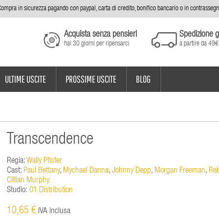
ompra in sicurezza pagando con paypal, carta di credito, bonifico bancario o in contrasseg
Acquista senza pensieri
Spedizione g
hai 30 giorni per ripensarci
a partire da 49€
ULTIME USCITE
PROSSIME USCITE
BLOG
Transcendence
Regia:
Wally Pfister
Cast:
Paul Bettany
,
Mychael Danna
,
Johnny Depp
,
Morgan Freeman
,
Reb
Cillian Murphy
Studio:
01 Distribution
10,65 €
IVA inclusa