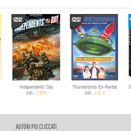
Independents' Day
Thunderbirds (Ex-Rental)
S
7,99 €
2,87 €
DVD -
DVD -
AUTORI PIU CLICCATI