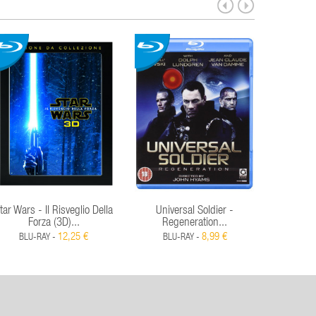
tar Wars - Il Risveglio Della
Universal Soldier -
Retur
Forza (3D)...
Regeneration...
Tomato
12,25 €
8,99 €
BLU-RAY -
BLU-RAY -
BLU