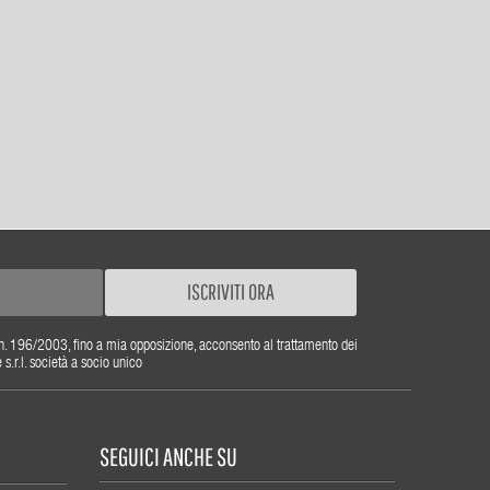
ISCRIVITI ORA
gs. n. 196/2003, fino a mia opposizione, acconsento al trattamento dei
r.l. società a socio unico
SEGUICI ANCHE SU