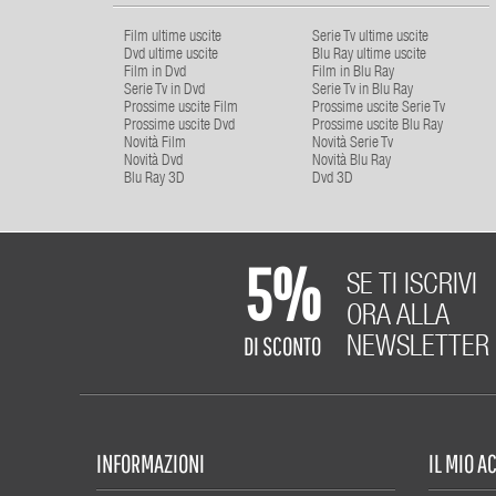
Film ultime uscite
Serie Tv ultime uscite
Dvd ultime uscite
Blu Ray ultime uscite
Film in Dvd
Film in Blu Ray
Serie Tv in Dvd
Serie Tv in Blu Ray
Prossime uscite Film
Prossime uscite Serie Tv
Prossime uscite Dvd
Prossime uscite Blu Ray
Novità Film
Novità Serie Tv
Novità Dvd
Novità Blu Ray
Blu Ray 3D
Dvd 3D
5%
SE TI ISCRIVI
ORA ALLA
DI SCONTO
NEWSLETTER
INFORMAZIONI
IL MIO 