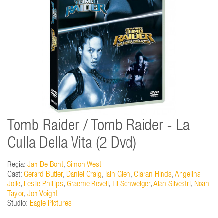
Tomb Raider / Tomb Raider - La
Culla Della Vita (2 Dvd)
Regia:
Jan De Bont
,
Simon West
Cast:
Gerard Butler
,
Daniel Craig
,
Iain Glen
,
Ciaran Hinds
,
Angelina
Jolie
,
Leslie Phillips
,
Graeme Revell
,
Til Schweiger
,
Alan Silvestri
,
Noah
Taylor
,
Jon Voight
Studio:
Eagle Pictures