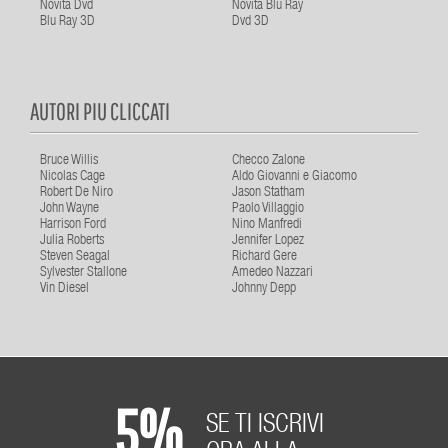
Novità Dvd
Novità Blu Ray
Blu Ray 3D
Dvd 3D
AUTORI PIU CLICCATI
Bruce Willis
Checco Zalone
Nicolas Cage
Aldo Giovanni e Giacomo
Robert De Niro
Jason Statham
John Wayne
Paolo Villaggio
Harrison Ford
Nino Manfredi
Julia Roberts
Jennifer Lopez
Steven Seagal
Richard Gere
Sylvester Stallone
Amedeo Nazzari
Vin Diesel
Johnny Depp
5%
SE TI ISCRIVI