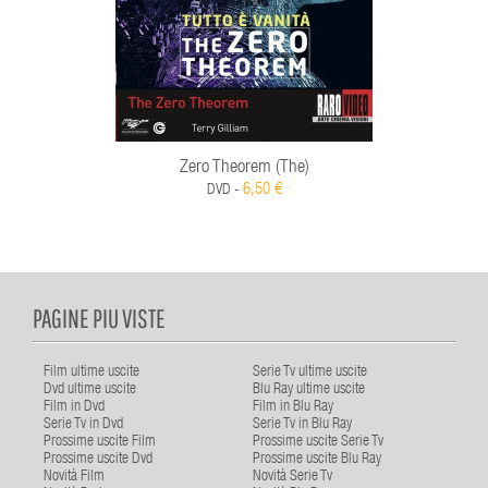
Zero Theorem (The)
6,50 €
DVD -
PAGINE PIU VISTE
Film ultime uscite
Serie Tv ultime uscite
Dvd ultime uscite
Blu Ray ultime uscite
Film in Dvd
Film in Blu Ray
Serie Tv in Dvd
Serie Tv in Blu Ray
Prossime uscite Film
Prossime uscite Serie Tv
Prossime uscite Dvd
Prossime uscite Blu Ray
Novità Film
Novità Serie Tv